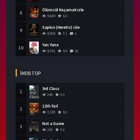
Ölümcül Kaçamak izle
8
9,649
6.5
Sapkın (Heretic) izle
9
8,969
7.1
1
Yan Yana
10
8,391
8.0
10
İMDB TOP
3rd Class
1
249
9.3
12th Fail
2
2,183
9.2
Not a Game
3
220
9.2