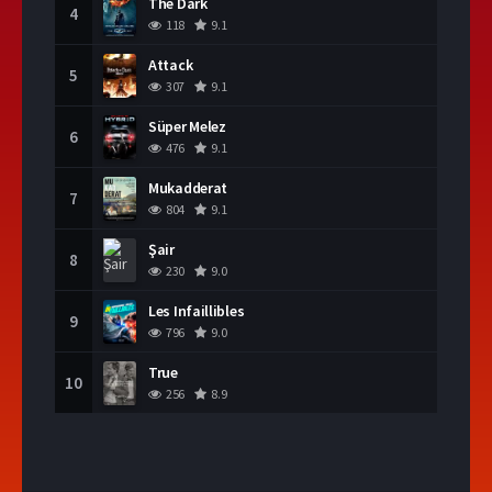
The Dark
4
118
9.1
Attack
5
307
9.1
Süper Melez
6
476
9.1
Mukadderat
7
804
9.1
Şair
8
230
9.0
Les Infaillibles
9
796
9.0
True
10
256
8.9