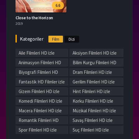
6.6
Close to the Horizon
2019
Kategoriler
Film
Dizi
Aile Filmleri HD izle
Aksiyon Filmleri HD izle
Animasyon Filmleri HD
Bilim Kurgu Filmleri HD
izle
izle
Biyografi Filmleri HD
Dram Filmleri HD izle
izle
Fantastik HD Filmler izle
Gerilim Filmleri HD izle
Gizem Filmleri HD izle
Hint Filmleri HD izle
Komedi Filmleri HD izle
Korku Filmleri HD izle
Macera Filmleri HD izle
Müzikal Filmleri HD izle
Romantik Filmleri HD
Savaş Filmleri HD izle
izle
Spor Filmleri HD izle
Suç Filmleri HD izle