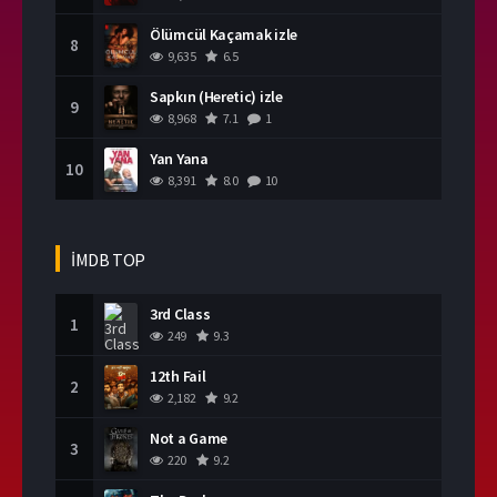
Ölümcül Kaçamak izle
8
9,635
6.5
Sapkın (Heretic) izle
9
8,968
7.1
1
Yan Yana
10
8,391
8.0
10
İMDB TOP
3rd Class
1
249
9.3
12th Fail
2
2,182
9.2
Not a Game
3
220
9.2