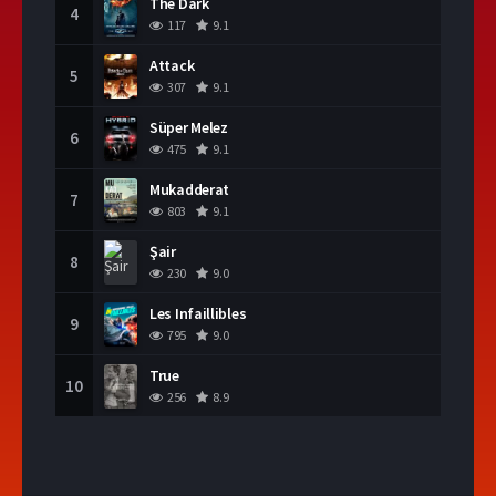
The Dark
4
117
9.1
Attack
5
307
9.1
Süper Melez
6
475
9.1
Mukadderat
7
803
9.1
Şair
8
230
9.0
Les Infaillibles
9
795
9.0
True
10
256
8.9