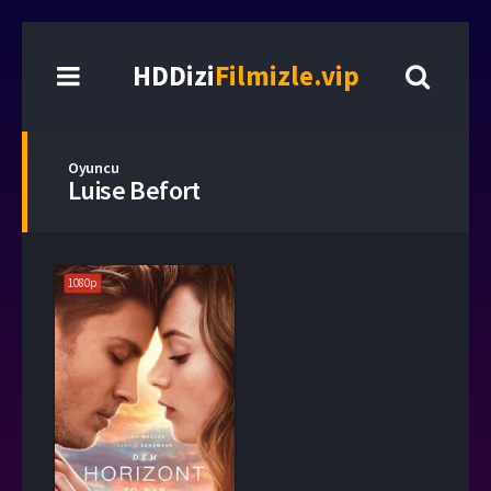
HDDizi
Filmizle.vip
Oyuncu
Luise Befort
1080p