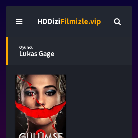
HDDizi
Filmizle.vip
Oyuncu
Lukas Gage