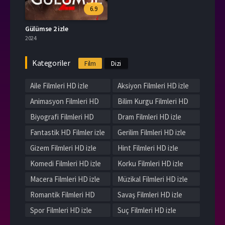
6.9
Gülümse 2 izle
2024
Kategoriler
Film
Dizi
Aile Filmleri HD izle
Aksiyon Filmleri HD izle
Animasyon Filmleri HD
Bilim Kurgu Filmleri HD
izle
izle
Biyografi Filmleri HD
Dram Filmleri HD izle
izle
Fantastik HD Filmler izle
Gerilim Filmleri HD izle
Gizem Filmleri HD izle
Hint Filmleri HD izle
Komedi Filmleri HD izle
Korku Filmleri HD izle
Macera Filmleri HD izle
Müzikal Filmleri HD izle
Romantik Filmleri HD
Savaş Filmleri HD izle
izle
Spor Filmleri HD izle
Suç Filmleri HD izle