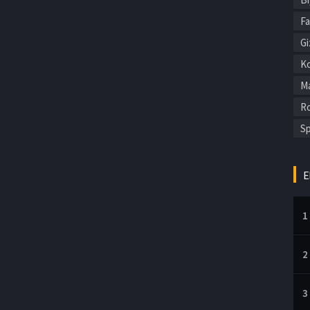
iz
Fa
iz
Gi
iz
Ko
iz
Ma
iz
Ro
iz
Sp
Ta
Ye
E
1
2
3