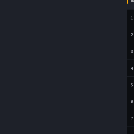
İ
1
2
3
4
5
6
7