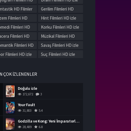
le
ntastik HD Filmler
Gerilim Filmleri HD
le
izle
zem Filmleri HD
Hint Filmleri HD izle
le
medi Filmleri HD
Korku Filmleri HD izle
le
cera Filmleri HD
Müzikal Filmleri HD
le
izle
mantik Filmleri HD
Savaş Filmleri HD izle
le
or Filmleri HD izle
Suç Filmleri HD izle
rih Filmleri HD izle
Western Filmleri HD
izle
rli Filmleri HD izle
N ÇOK İZLENENLER
Doğulu izle
172,672
3
Your Fault
31,803
5.4
Godzilla ve Kong: Yeni İmparatorluk izle
28,489
6.8