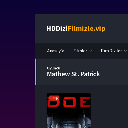
HDDizi
Filmizle.vip
Anasayfa
Filmler
Tüm Diziler
Oyuncu
Mathew St. Patrick
1080p