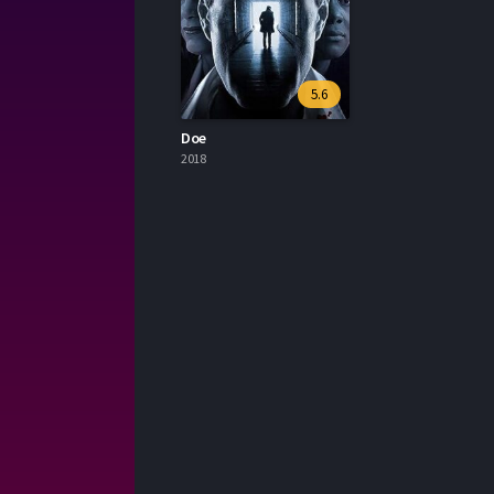
5.6
Doe
2018