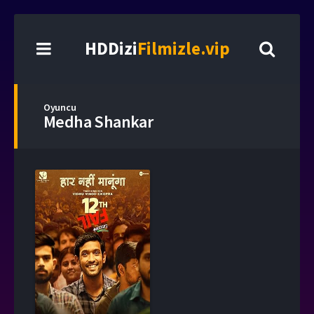
HDDizi
Filmizle.vip
Oyuncu
Medha Shankar