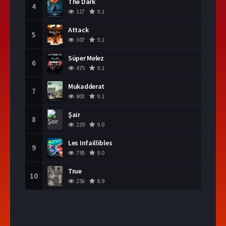
The Dark
4
117
9.1
Attack
5
307
9.1
Süper Melez
6
475
9.1
Mukadderat
7
803
9.1
Şair
8
229
9.0
Les Infaillibles
9
795
9.0
True
10
256
8.9