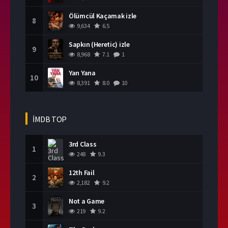
Ölümcül Kaçamak izle
8
9,634
6.5
Sapkın (Heretic) izle
9
8,968
7.1
1
Yan Yana
10
8,391
8.0
10
İMDB TOP
3rd Class
1
248
9.3
12th Fail
2
2,182
9.2
Not a Game
3
219
9.2