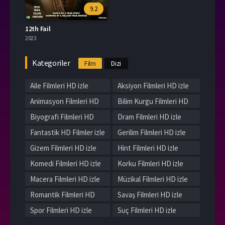
9.2
12th Fail
2023
Kategoriler
Film
Dizi
Aile Filmleri HD izle
Aksiyon Filmleri HD izle
Animasyon Filmleri HD
Bilim Kurgu Filmleri HD
izle
izle
Biyografi Filmleri HD
Dram Filmleri HD izle
izle
Fantastik HD Filmler izle
Gerilim Filmleri HD izle
Gizem Filmleri HD izle
Hint Filmleri HD izle
Komedi Filmleri HD izle
Korku Filmleri HD izle
Macera Filmleri HD izle
Müzikal Filmleri HD izle
Romantik Filmleri HD
Savaş Filmleri HD izle
izle
Spor Filmleri HD izle
Suç Filmleri HD izle