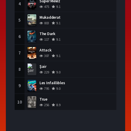
Süper Melez
4
475
9.1
Mukadderat
5
803
9.1
The Dark
6
117
9.1
Attack
7
307
9.1
Şair
8
229
9.0
Les Infaillibles
9
795
9.0
True
10
256
8.9