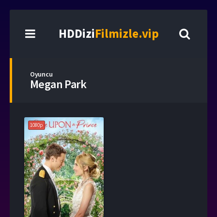
HDDizi
Filmizle.vip
Oyuncu
Megan Park
1080p