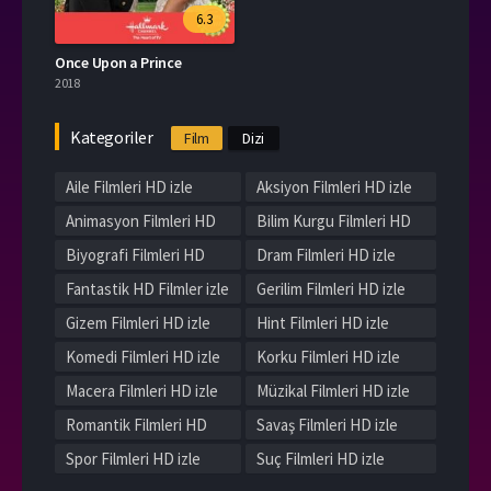
6.3
Once Upon a Prince
2018
Kategoriler
Film
Dizi
Aile Filmleri HD izle
Aksiyon Filmleri HD izle
Animasyon Filmleri HD
Bilim Kurgu Filmleri HD
izle
izle
Biyografi Filmleri HD
Dram Filmleri HD izle
izle
Fantastik HD Filmler izle
Gerilim Filmleri HD izle
Gizem Filmleri HD izle
Hint Filmleri HD izle
Komedi Filmleri HD izle
Korku Filmleri HD izle
Macera Filmleri HD izle
Müzikal Filmleri HD izle
Romantik Filmleri HD
Savaş Filmleri HD izle
izle
Spor Filmleri HD izle
Suç Filmleri HD izle