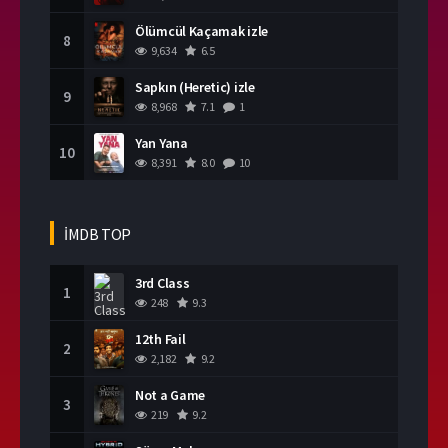
Ölümcül Kaçamak izle
8
9,634
6.5
Sapkın (Heretic) izle
9
8,968
7.1
1
Yan Yana
10
8,391
8.0
10
İMDB TOP
3rd Class
1
248
9.3
12th Fail
2
2,182
9.2
Not a Game
3
219
9.2