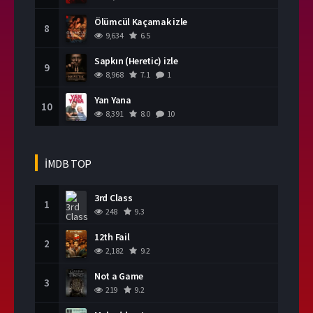
Ölümcül Kaçamak izle
8
9,634
6.5
Sapkın (Heretic) izle
9
8,968
7.1
1
Yan Yana
10
8,391
8.0
10
İMDB TOP
3rd Class
1
248
9.3
12th Fail
2
2,182
9.2
Not a Game
3
219
9.2