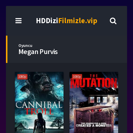
HDDizi
Filmizle.vip
Oyuncu
Megan Purvis
1080p
1080p