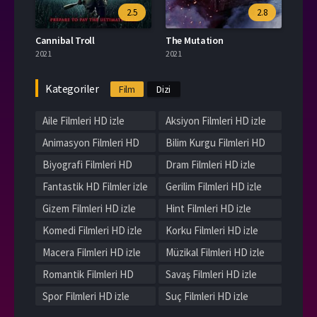
2.5
2.8
Cannibal Troll
The Mutation
2021
2021
Kategoriler
Film
Dizi
Aile Filmleri HD izle
Aksiyon Filmleri HD izle
Animasyon Filmleri HD
Bilim Kurgu Filmleri HD
izle
izle
Biyografi Filmleri HD
Dram Filmleri HD izle
izle
Fantastik HD Filmler izle
Gerilim Filmleri HD izle
Gizem Filmleri HD izle
Hint Filmleri HD izle
Komedi Filmleri HD izle
Korku Filmleri HD izle
Macera Filmleri HD izle
Müzikal Filmleri HD izle
Romantik Filmleri HD
Savaş Filmleri HD izle
izle
Spor Filmleri HD izle
Suç Filmleri HD izle