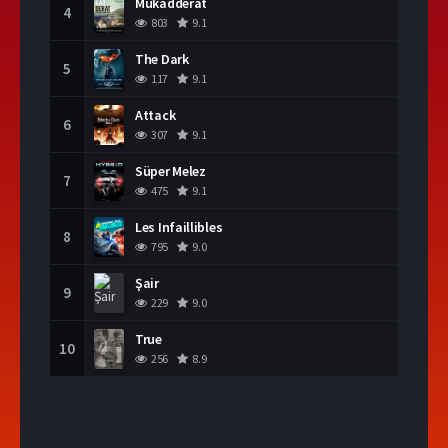
Mukadderat
4
803
9.1
The Dark
5
117
9.1
Attack
6
307
9.1
Süper Melez
7
475
9.1
Les Infaillibles
8
795
9.0
Şair
9
229
9.0
True
10
256
8.9