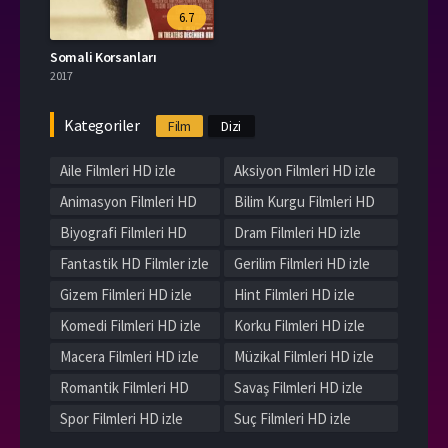
6.7
Somali Korsanları
2017
Kategoriler
Film
Dizi
Aile Filmleri HD izle
Aksiyon Filmleri HD izle
Animasyon Filmleri HD
Bilim Kurgu Filmleri HD
izle
izle
Biyografi Filmleri HD
Dram Filmleri HD izle
izle
Fantastik HD Filmler izle
Gerilim Filmleri HD izle
Gizem Filmleri HD izle
Hint Filmleri HD izle
Komedi Filmleri HD izle
Korku Filmleri HD izle
Macera Filmleri HD izle
Müzikal Filmleri HD izle
Romantik Filmleri HD
Savaş Filmleri HD izle
izle
Spor Filmleri HD izle
Suç Filmleri HD izle