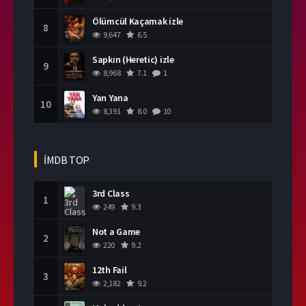
Ölümcül Kaçamak izle
8
9,647
6.5
Sapkın (Heretic) izle
9
8,968
7.1
1
Yan Yana
10
8,391
8.0
10
İMDB TOP
3rd Class
1
249
9.3
Not a Game
2
220
9.2
12th Fail
3
2,182
9.2