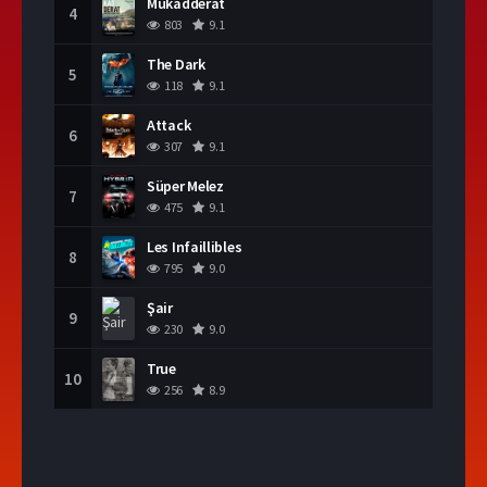
Mukadderat
4
803
9.1
The Dark
5
118
9.1
Attack
6
307
9.1
Süper Melez
7
475
9.1
Les Infaillibles
8
795
9.0
Şair
9
230
9.0
True
10
256
8.9