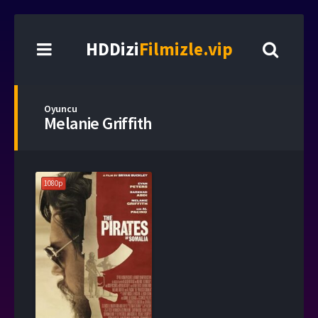
HDDizi
Filmizle.vip
Oyuncu
Melanie Griffith
1080p