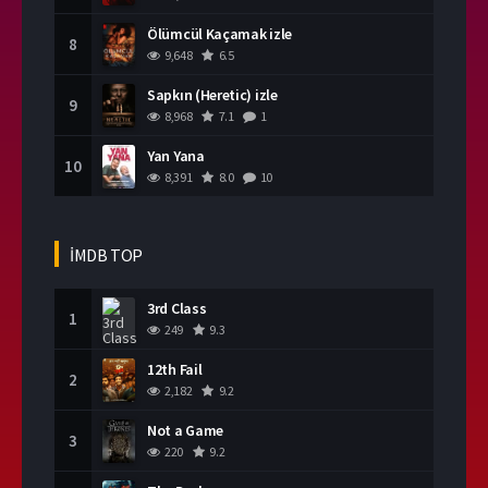
Ölümcül Kaçamak izle
8
9,648
6.5
Sapkın (Heretic) izle
9
8,968
7.1
1
Yan Yana
10
8,391
8.0
10
İMDB TOP
3rd Class
1
249
9.3
12th Fail
2
2,182
9.2
Not a Game
3
220
9.2