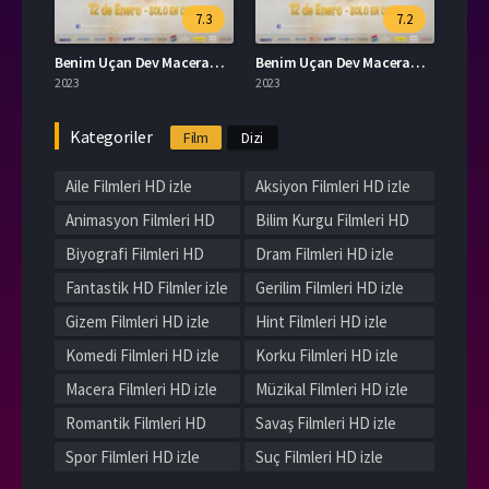
7.3
7.2
Benim Uçan Dev Maceram (Una Aventura Gigante)
Benim Uçan Dev Maceram (Una Aventura Gigante)
2023
2023
Kategoriler
Film
Dizi
Aile Filmleri HD izle
Aksiyon Filmleri HD izle
Animasyon Filmleri HD
Bilim Kurgu Filmleri HD
izle
izle
Biyografi Filmleri HD
Dram Filmleri HD izle
izle
Fantastik HD Filmler izle
Gerilim Filmleri HD izle
Gizem Filmleri HD izle
Hint Filmleri HD izle
Komedi Filmleri HD izle
Korku Filmleri HD izle
Macera Filmleri HD izle
Müzikal Filmleri HD izle
Romantik Filmleri HD
Savaş Filmleri HD izle
izle
Spor Filmleri HD izle
Suç Filmleri HD izle