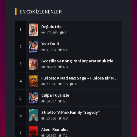
Tarih Filmleri HD izle
Western Filmleri HD izle
Yerli Filmleri HD izle
EN ÇOK İZLENENLER
Doğulu izle
1
172,669
3
Your Fault
2
31,803
5.4
Godzilla ve Kong: Yeni İmparatorluk izle
3
28,489
6.8
Furiosa: A Mad Max Saga – Furiosa Bir Mad Max Destanı
4
27,996
7.5
4
Culpa Tuya izle
5
14,607
5.3
Stiletto “A Pink Family Tragedy“
6
13,656
6.8
Alien: Romulus
7
10,243
7.2