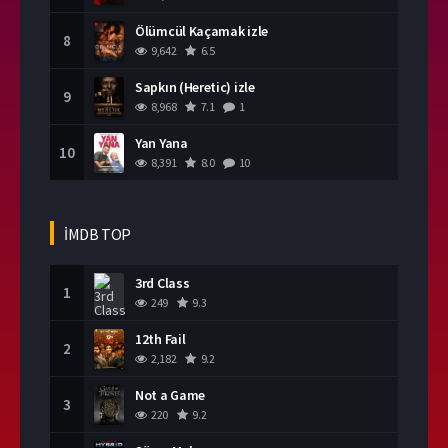
Ölümcül Kaçamak izle
8
9,642
6.5
Sapkın (Heretic) izle
9
8,968
7.1
1
Yan Yana
10
8,391
8.0
10
İMDB TOP
3rd Class
1
249
9.3
12th Fail
2
2,182
9.2
Not a Game
3
220
9.2