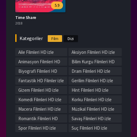
5.9
Time Share
2018
Kategoriler
Film
Dizi
Aile Filmleri HD izle
Aksiyon Filmleri HD izle
Animasyon Filmleri HD
Bilim Kurgu Filmleri HD
izle
izle
Biyografi Filmleri HD
Dram Filmleri HD izle
izle
Fantastik HD Filmler izle
Gerilim Filmleri HD izle
Gizem Filmleri HD izle
Hint Filmleri HD izle
Komedi Filmleri HD izle
Korku Filmleri HD izle
Macera Filmleri HD izle
Müzikal Filmleri HD izle
Romantik Filmleri HD
Savaş Filmleri HD izle
izle
Spor Filmleri HD izle
Suç Filmleri HD izle