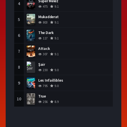
Süper Melez
4
475
9.1
Mukadderat
5
803
9.1
The Dark
6
117
9.1
Attack
7
307
9.1
Şair
8
230
9.0
Les Infaillibles
9
795
9.0
True
10
256
8.9