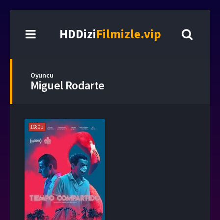
HDDizi
Filmizle.vip
Oyuncu
Miguel Rodarte
1080p