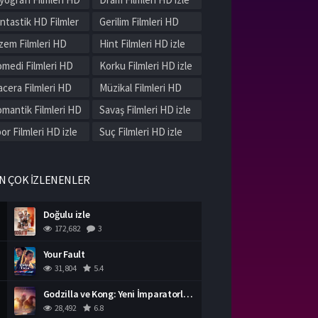
le
ntastik HD Filmler
Gerilim Filmleri HD
le
izle
zem Filmleri HD
Hint Filmleri HD izle
le
medi Filmleri HD
Korku Filmleri HD izle
le
cera Filmleri HD
Müzikal Filmleri HD
le
izle
mantik Filmleri HD
Savaş Filmleri HD izle
le
or Filmleri HD izle
Suç Filmleri HD izle
rih Filmleri HD izle
Western Filmleri HD
izle
rli Filmleri HD izle
N ÇOK İZLENENLER
Doğulu izle
172,682
3
Your Fault
31,804
5.4
Godzilla ve Kong: Yeni İmparatorluk izle
28,492
6.8