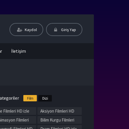
Kaydol
Giriş Yap
ar
İletişim
ategoriler
Film
Dizi
le Filmleri HD izle
Aksiyon Filmleri HD
izle
imasyon Filmleri
Bilim Kurgu Filmleri
 izle
HD izle
yografi Filmleri HD
Dram Filmleri HD izle