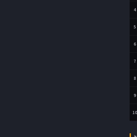
4
5
6
7
8
9
1