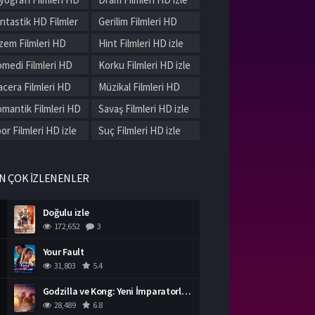
le
ntastik HD Filmler
Gerilim Filmleri HD
le
izle
zem Filmleri HD
Hint Filmleri HD izle
le
medi Filmleri HD
Korku Filmleri HD izle
le
cera Filmleri HD
Müzikal Filmleri HD
le
izle
mantik Filmleri HD
Savaş Filmleri HD izle
le
or Filmleri HD izle
Suç Filmleri HD izle
rih Filmleri HD izle
Western Filmleri HD
izle
rli Filmleri HD izle
N ÇOK İZLENENLER
Doğulu izle
172,652
3
Your Fault
31,803
5.4
Godzilla ve Kong: Yeni İmparatorluk izle
28,489
6.8