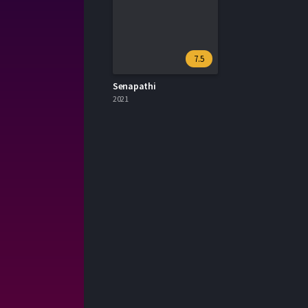
7.5
Senapathi
2021