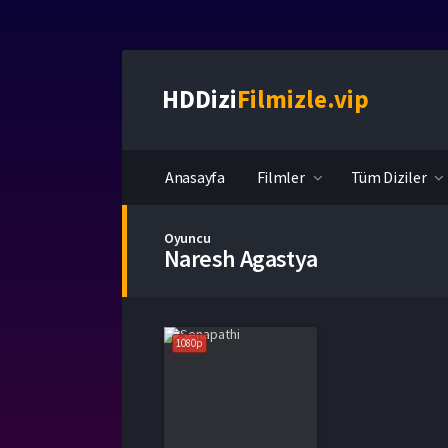
HDDizi
Filmizle.vip
Anasayfa
Filmler
Tüm Diziler
Oyuncu
Naresh Agastya
1080p