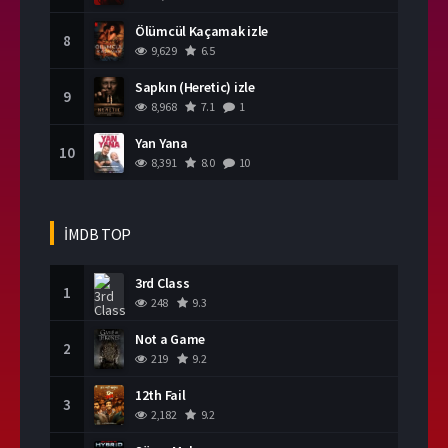
Ölümcül Kaçamak izle
8
9,629
6.5
Sapkın (Heretic) izle
9
8,968
7.1
1
Yan Yana
10
8,391
8.0
10
İMDB TOP
3rd Class
1
248
9.3
Not a Game
2
219
9.2
12th Fail
3
2,182
9.2