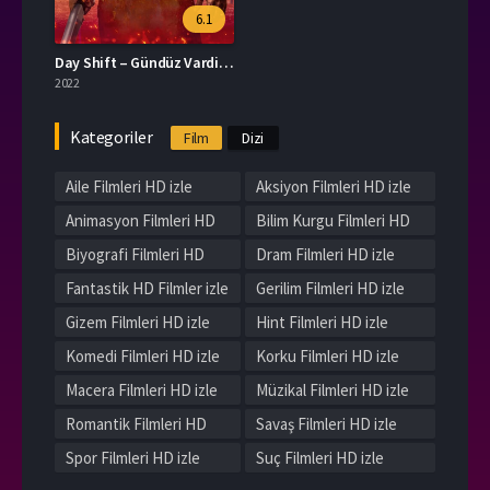
6.1
Day Shift – Gündüz Vardiyası
2022
Kategoriler
Film
Dizi
Aile Filmleri HD izle
Aksiyon Filmleri HD izle
Animasyon Filmleri HD
Bilim Kurgu Filmleri HD
izle
izle
Biyografi Filmleri HD
Dram Filmleri HD izle
izle
Fantastik HD Filmler izle
Gerilim Filmleri HD izle
Gizem Filmleri HD izle
Hint Filmleri HD izle
Komedi Filmleri HD izle
Korku Filmleri HD izle
Macera Filmleri HD izle
Müzikal Filmleri HD izle
Romantik Filmleri HD
Savaş Filmleri HD izle
izle
Spor Filmleri HD izle
Suç Filmleri HD izle