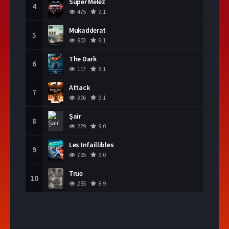
Süper Melez
4
475
9.1
Mukadderat
5
803
9.1
The Dark
6
117
9.1
Attack
7
306
9.1
Şair
8
229
9.0
Les Infaillibles
9
795
9.0
True
10
255
8.9