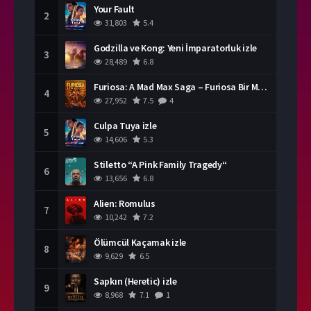
Your Fault
2
31,803
5.4
Godzilla ve Kong: Yeni İmparatorluk izle
3
28,489
6.8
Furiosa: A Mad Max Saga – Furiosa Bir Mad Max Destanı
4
27,952
7.5
4
Culpa Tuya izle
5
14,606
5.3
Stiletto “A Pink Family Tragedy“
6
13,656
6.8
Alien: Romulus
7
10,242
7.2
Ölümcül Kaçamak izle
8
9,629
6.5
Sapkın (Heretic) izle
9
8,968
7.1
1