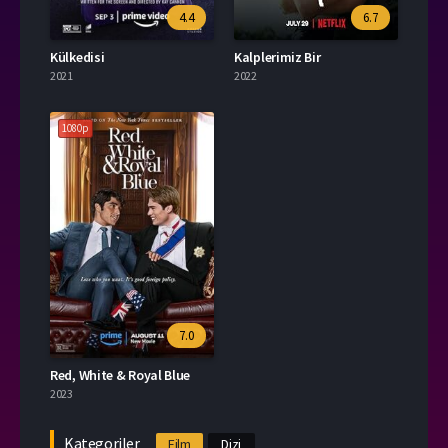
4.4
6.7
Külkedisi
Kalplerimiz Bir
2021
2022
1080p
7.0
Red, White & Royal Blue
2023
Kategoriler
Film
Dizi