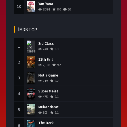
Yan Yana
10
8,391
8.0
10
İMDB TOP
3rd Class
1
248
9.3
12th Fail
2
2,182
9.2
Not a Game
3
219
9.2
Süper Melez
4
475
9.1
Mukadderat
5
803
9.1
The Dark
6