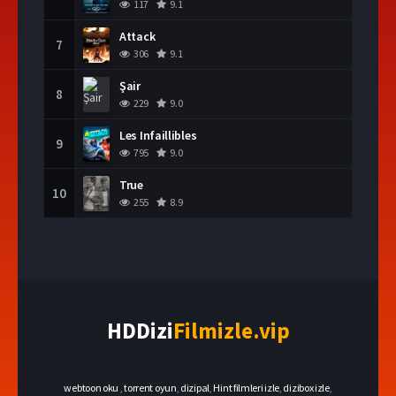
117
9.1
Attack
7
306
9.1
Şair
8
229
9.0
Les Infaillibles
9
795
9.0
True
10
255
8.9
HDDizi
Filmizle.vip
webtoon oku
,
torrent oyun
,
dizipal
,
Hint filmleri izle
,
dizibox izle
,