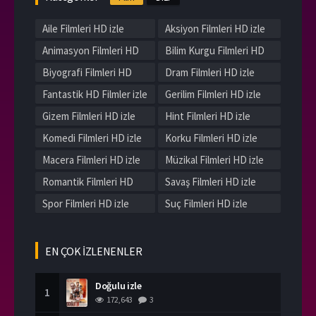
Aile Filmleri HD izle
Aksiyon Filmleri HD izle
Animasyon Filmleri HD
Bilim Kurgu Filmleri HD
izle
izle
Biyografi Filmleri HD
Dram Filmleri HD izle
izle
Fantastik HD Filmler izle
Gerilim Filmleri HD izle
Gizem Filmleri HD izle
Hint Filmleri HD izle
Komedi Filmleri HD izle
Korku Filmleri HD izle
Macera Filmleri HD izle
Müzikal Filmleri HD izle
Romantik Filmleri HD
Savaş Filmleri HD izle
izle
Spor Filmleri HD izle
Suç Filmleri HD izle
Tarih Filmleri HD izle
Western Filmleri HD izle
Yerli Filmleri HD izle
EN ÇOK İZLENENLER
Doğulu izle
1
172,643
3