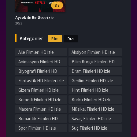
8.3
Ayzek ile Bir Gece izle
2023
Kategoriler
Film
Dizi
Aile Filmleri HD izle
Aksiyon Filmleri HD izle
Animasyon Filmleri HD
Bilim Kurgu Filmleri HD
izle
izle
Biyografi Filmleri HD
Dram Filmleri HD izle
izle
Fantastik HD Filmler izle
Gerilim Filmleri HD izle
Gizem Filmleri HD izle
Hint Filmleri HD izle
Komedi Filmleri HD izle
Korku Filmleri HD izle
Macera Filmleri HD izle
Müzikal Filmleri HD izle
Romantik Filmleri HD
Savaş Filmleri HD izle
izle
Spor Filmleri HD izle
Suç Filmleri HD izle