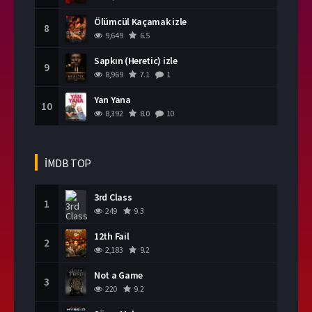
Ölümcül Kaçamak izle
8
9,649
6.5
Sapkın (Heretic) izle
9
8,969
7.1
1
Yan Yana
10
8,392
8.0
10
İMDB TOP
3rd Class
1
249
9.3
12th Fail
2
2,183
9.2
Not a Game
3
220
9.2