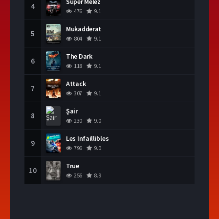
Süper Melez
4
476
9.1
Mukadderat
5
804
9.1
The Dark
6
118
9.1
Attack
7
307
9.1
Şair
8
230
9.0
Les Infaillibles
9
796
9.0
True
10
256
8.9