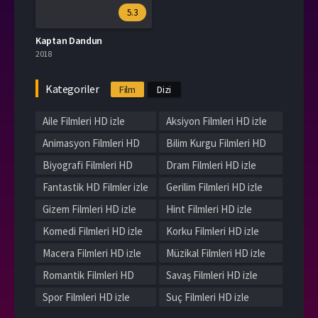
5.3
Kaptan Dandun
2018
Kategoriler
Film
Dizi
Aile Filmleri HD izle
Aksiyon Filmleri HD izle
Animasyon Filmleri HD
Bilim Kurgu Filmleri HD
izle
izle
Biyografi Filmleri HD
Dram Filmleri HD izle
izle
Fantastik HD Filmler izle
Gerilim Filmleri HD izle
Gizem Filmleri HD izle
Hint Filmleri HD izle
Komedi Filmleri HD izle
Korku Filmleri HD izle
Macera Filmleri HD izle
Müzikal Filmleri HD izle
Romantik Filmleri HD
Savaş Filmleri HD izle
izle
Spor Filmleri HD izle
Suç Filmleri HD izle