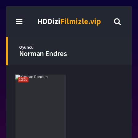
HDDizi
Filmizle.vip
Oyuncu
Norman Endres
1080p