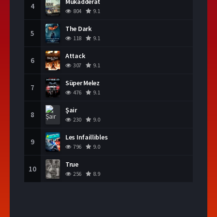
Mukadderat
4
804
9.1
The Dark
5
118
9.1
Attack
6
307
9.1
Süper Melez
7
476
9.1
Şair
8
230
9.0
Les Infaillibles
9
796
9.0
True
10
256
8.9