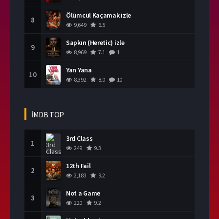
Ölümcül Kaçamak izle
8
9,649
6.5
Sapkın (Heretic) izle
9
8,969
7.1
1
Yan Yana
10
8,392
8.0
10
İMDB TOP
3rd Class
1
249
9.3
12th Fail
2
2,183
9.2
Not a Game
3
220
9.2