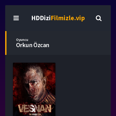
HDDizi
Filmizle.vip
Oyuncu
Orkun Özcan