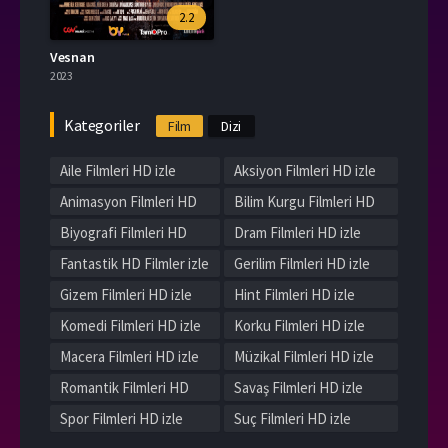
2.2
Vesnan
2023
Kategoriler
Film
Dizi
Aile Filmleri HD izle
Aksiyon Filmleri HD izle
Animasyon Filmleri HD
Bilim Kurgu Filmleri HD
izle
izle
Biyografi Filmleri HD
Dram Filmleri HD izle
izle
Fantastik HD Filmler izle
Gerilim Filmleri HD izle
Gizem Filmleri HD izle
Hint Filmleri HD izle
Komedi Filmleri HD izle
Korku Filmleri HD izle
Macera Filmleri HD izle
Müzikal Filmleri HD izle
Romantik Filmleri HD
Savaş Filmleri HD izle
izle
Spor Filmleri HD izle
Suç Filmleri HD izle