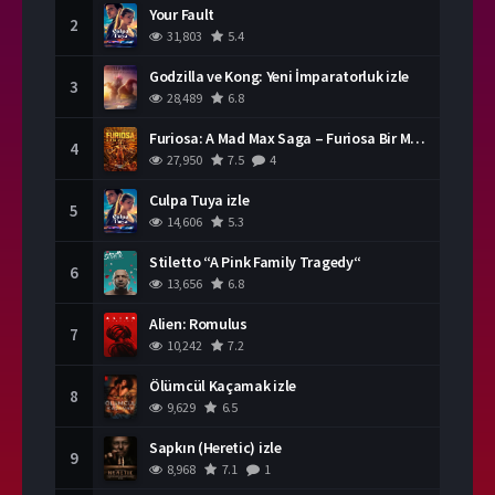
Your Fault
2
31,803
5.4
Godzilla ve Kong: Yeni İmparatorluk izle
3
28,489
6.8
Furiosa: A Mad Max Saga – Furiosa Bir Mad Max Destanı
4
27,950
7.5
4
Culpa Tuya izle
5
14,606
5.3
Stiletto “A Pink Family Tragedy“
6
13,656
6.8
Alien: Romulus
7
10,242
7.2
Ölümcül Kaçamak izle
8
9,629
6.5
Sapkın (Heretic) izle
9
8,968
7.1
1