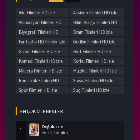
Aile Filmleri HD izle
Aksiyon Filmleri HD izle
Animasyon Filmleri HD
Bilim Kurgu Filmleri HD
izle
izle
Biyografi Filmleri HD
Dram Filmleri HD izle
izle
Fantastik HD Filmler izle
Gerilim Filmleri HD izle
Gizem Filmleri HD izle
Hint Filmleri HD izle
Komedi Filmleri HD izle
Korku Filmleri HD izle
Macera Filmleri HD izle
Müzikal Filmleri HD izle
Romantik Filmleri HD
Savaş Filmleri HD izle
izle
Spor Filmleri HD izle
Suç Filmleri HD izle
Tarih Filmleri HD izle
Western Filmleri HD izle
Yerli Filmleri HD izle
EN ÇOK İZLENENLER
Doğulu izle
1
172,640
3