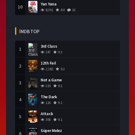
Yan Yana
10
8,391
8.0
10
İMDB TOP
3rd Class
1
247
9.3
12th Fail
2
2,182
9.2
Not a Game
3
219
9.2
The Dark
4
116
9.1
Attack
5
306
9.1
Süper Melez
6