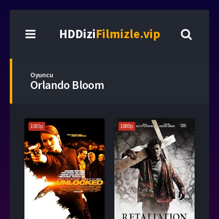
HDDizi
Filmizle.vip
Oyuncu
Orlando Bloom
1080p
1080p