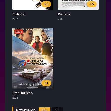
6.3
5.5
Gizli Kod
Romans
2017
2017
1080p
7.1
Gran Turismo
2023
Kategoriler
Film
Dizi