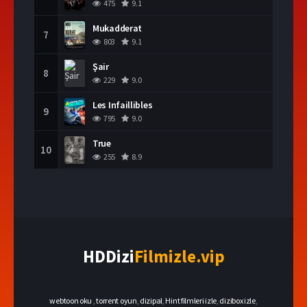
475
9.1
Mukadderat
7
803
9.1
Şair
8
229
9.0
Les Infaillibles
9
795
9.0
True
10
255
8.9
HDDizi
Filmizle.vip
webtoon oku
,
torrent oyun
,
dizipal
,
Hint filmleri izle
,
dizibox izle
,