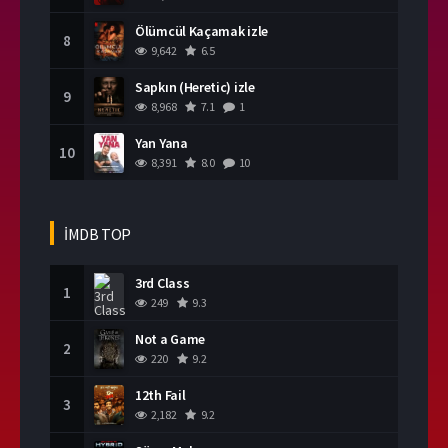
Ölümcül Kaçamak izle
8
9,642
6.5
Sapkın (Heretic) izle
9
8,968
7.1
1
Yan Yana
10
8,391
8.0
10
İMDB TOP
3rd Class
1
249
9.3
Not a Game
2
220
9.2
12th Fail
3
2,182
9.2