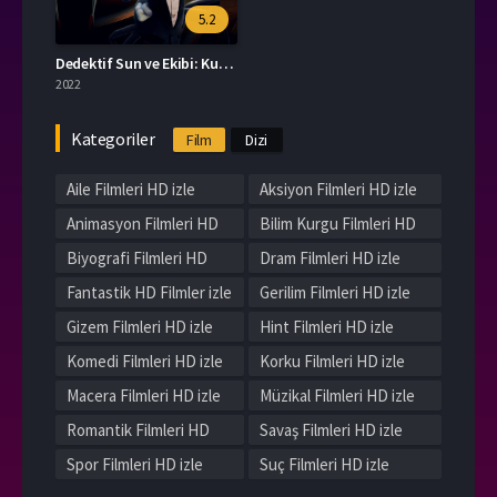
5.2
Dedektif Sun ve Ekibi: Kurtarma Operasyonu
2022
Kategoriler
Film
Dizi
Aile Filmleri HD izle
Aksiyon Filmleri HD izle
Animasyon Filmleri HD
Bilim Kurgu Filmleri HD
izle
izle
Biyografi Filmleri HD
Dram Filmleri HD izle
izle
Fantastik HD Filmler izle
Gerilim Filmleri HD izle
Gizem Filmleri HD izle
Hint Filmleri HD izle
Komedi Filmleri HD izle
Korku Filmleri HD izle
Macera Filmleri HD izle
Müzikal Filmleri HD izle
Romantik Filmleri HD
Savaş Filmleri HD izle
izle
Spor Filmleri HD izle
Suç Filmleri HD izle