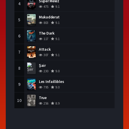
Süper Melez
4
475
9.1
Mukadderat
5
803
9.1
The Dark
6
117
9.1
Attack
7
307
9.1
Şair
8
230
9.0
Les Infaillibles
9
795
9.0
True
10
256
8.9