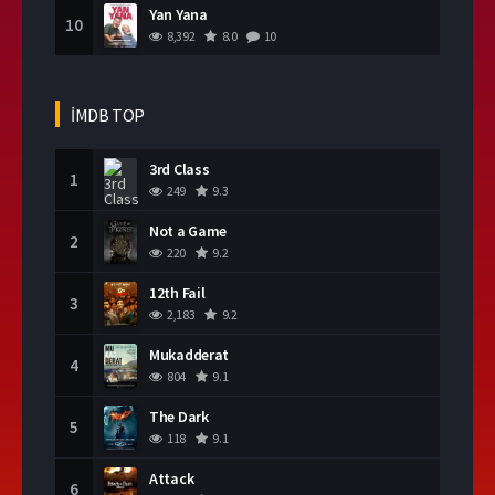
Yan Yana
10
8,392
8.0
10
İMDB TOP
3rd Class
1
249
9.3
Not a Game
2
220
9.2
12th Fail
3
2,183
9.2
Mukadderat
4
804
9.1
The Dark
5
118
9.1
Attack
6