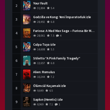
Your Fault
2
31,804
5.4
Godzilla ve Kong: Yeni İmparatorluk izle
3
28,492
6.8
Furiosa: A Mad Max Saga – Furiosa Bir Mad Max Destanı
4
28,061
7.5
4
Culpa Tuya izle
5
14,608
5.3
Stiletto “A Pink Family Tragedy“
6
13,657
6.8
Alien: Romulus
7
10,244
7.2
Ölümcül Kaçamak izle
8
9,649
6.5
Sapkın (Heretic) izle
9
8,969
7.1
1