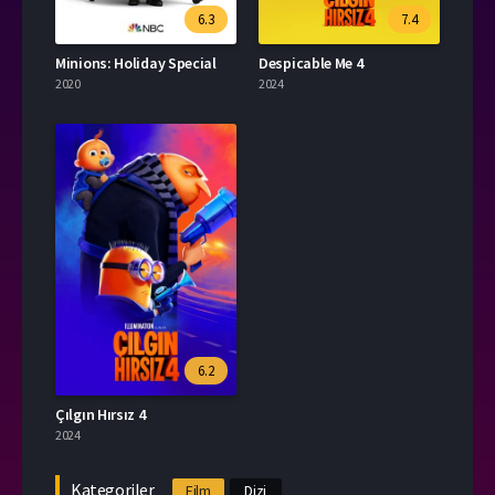
6.3
7.4
Minions: Holiday Special
Despicable Me 4
2020
2024
6.2
Çılgın Hırsız 4
2024
Kategoriler
Film
Dizi