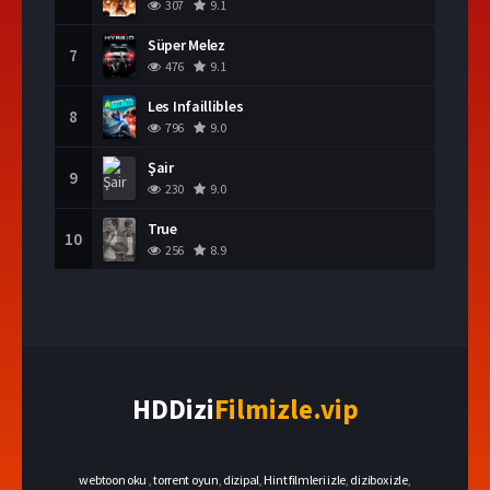
307
9.1
Süper Melez
7
476
9.1
Les Infaillibles
8
796
9.0
Şair
9
230
9.0
True
10
256
8.9
HDDizi
Filmizle.vip
webtoon oku
,
torrent oyun
,
dizipal
,
Hint filmleri izle
,
dizibox izle
,