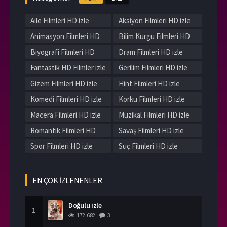
Aile Filmleri HD izle
Aksiyon Filmleri HD izle
Animasyon Filmleri HD
Bilim Kurgu Filmleri HD
izle
izle
Biyografi Filmleri HD
Dram Filmleri HD izle
izle
Fantastik HD Filmler izle
Gerilim Filmleri HD izle
Gizem Filmleri HD izle
Hint Filmleri HD izle
Komedi Filmleri HD izle
Korku Filmleri HD izle
Macera Filmleri HD izle
Müzikal Filmleri HD izle
Romantik Filmleri HD
Savaş Filmleri HD izle
izle
Spor Filmleri HD izle
Suç Filmleri HD izle
Tarih Filmleri HD izle
Western Filmleri HD izle
Yerli Filmleri HD izle
EN ÇOK İZLENENLER
Doğulu izle
1
172,682
3