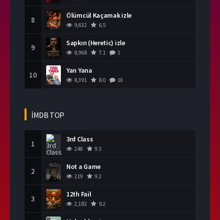
Ölümcül Kaçamak izle
8
9,632
6.5
Sapkın (Heretic) izle
9
8,968
7.1
1
Yan Yana
10
8,391
8.0
10
İMDB TOP
3rd Class
1
248
9.3
Not a Game
2
219
9.2
12th Fail
3
2,182
9.2