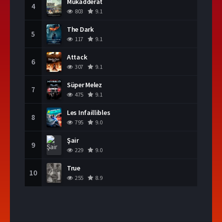
Mukadderat
4
803
9.1
The Dark
5
117
9.1
Attack
6
307
9.1
Süper Melez
7
475
9.1
Les Infaillibles
8
795
9.0
Şair
9
229
9.0
True
10
255
8.9