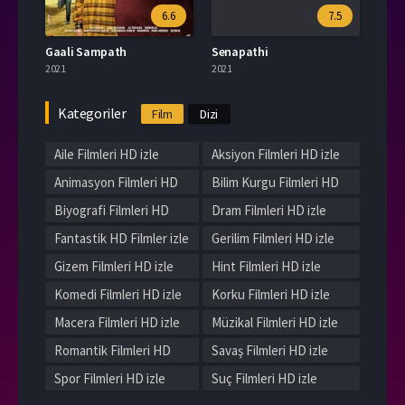
6.6
7.5
Gaali Sampath
Senapathi
2021
2021
Kategoriler
Film
Dizi
Aile Filmleri HD izle
Aksiyon Filmleri HD izle
Animasyon Filmleri HD
Bilim Kurgu Filmleri HD
izle
izle
Biyografi Filmleri HD
Dram Filmleri HD izle
izle
Fantastik HD Filmler izle
Gerilim Filmleri HD izle
Gizem Filmleri HD izle
Hint Filmleri HD izle
Komedi Filmleri HD izle
Korku Filmleri HD izle
Macera Filmleri HD izle
Müzikal Filmleri HD izle
Romantik Filmleri HD
Savaş Filmleri HD izle
izle
Spor Filmleri HD izle
Suç Filmleri HD izle