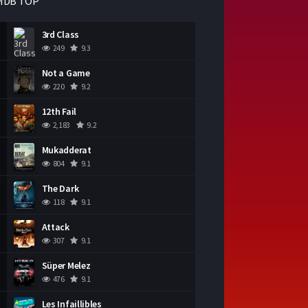
MDB TOP
3rd Class
249
9.3
Not a Game
220
9.2
12th Fail
2,183
9.2
Mukadderat
804
9.1
The Dark
118
9.1
Attack
307
9.1
Süper Melez
476
9.1
Les Infaillibles