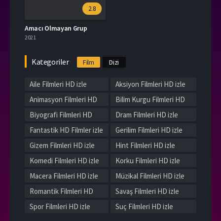
2.8
Amacı Olmayan Grup
2021
Kategoriler
Film
Dizi
Aile Filmleri HD izle
Aksiyon Filmleri HD izle
Animasyon Filmleri HD
Bilim Kurgu Filmleri HD
izle
izle
Biyografi Filmleri HD
Dram Filmleri HD izle
izle
Fantastik HD Filmler izle
Gerilim Filmleri HD izle
Gizem Filmleri HD izle
Hint Filmleri HD izle
Komedi Filmleri HD izle
Korku Filmleri HD izle
Macera Filmleri HD izle
Müzikal Filmleri HD izle
Romantik Filmleri HD
Savaş Filmleri HD izle
izle
Spor Filmleri HD izle
Suç Filmleri HD izle