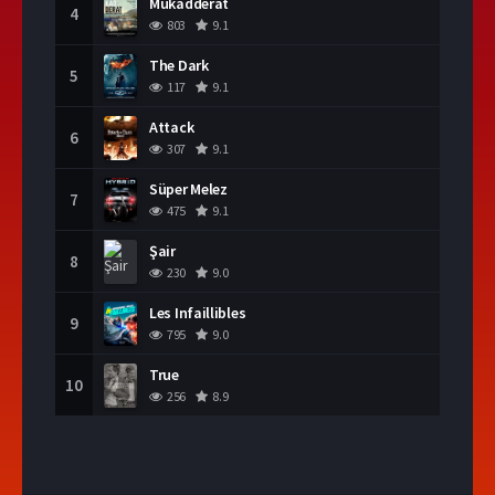
Mukadderat
4
803
9.1
The Dark
5
117
9.1
Attack
6
307
9.1
Süper Melez
7
475
9.1
Şair
8
230
9.0
Les Infaillibles
9
795
9.0
True
10
256
8.9