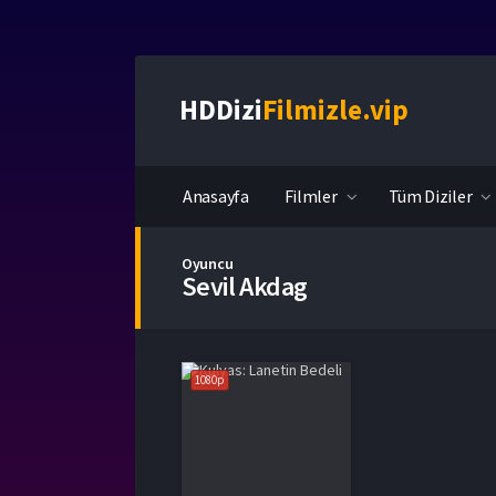
HDDizi
Filmizle.vip
Anasayfa
Filmler
Tüm Diziler
Oyuncu
Sevil Akdag
1080p