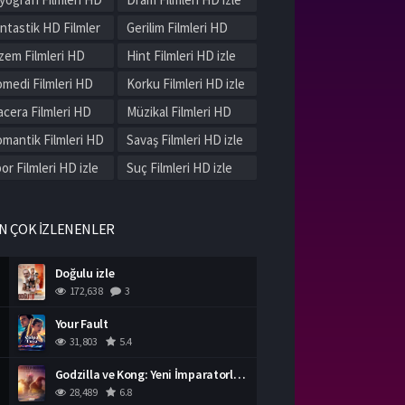
le
ntastik HD Filmler
Gerilim Filmleri HD
le
izle
zem Filmleri HD
Hint Filmleri HD izle
le
medi Filmleri HD
Korku Filmleri HD izle
le
cera Filmleri HD
Müzikal Filmleri HD
le
izle
mantik Filmleri HD
Savaş Filmleri HD izle
le
or Filmleri HD izle
Suç Filmleri HD izle
rih Filmleri HD izle
Western Filmleri HD
izle
rli Filmleri HD izle
N ÇOK İZLENENLER
Doğulu izle
172,638
3
Your Fault
31,803
5.4
Godzilla ve Kong: Yeni İmparatorluk izle
28,489
6.8