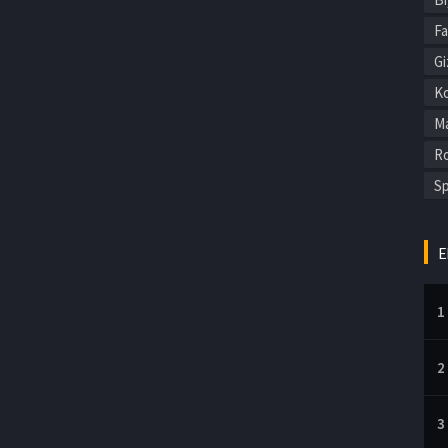
iz
Fa
iz
Gi
iz
Ko
iz
Ma
iz
Ro
iz
Sp
Ta
Ye
E
1
2
3