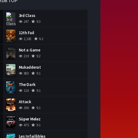
MDB TOP
3rd Class
247
9.3
12th Fail
2,182
9.2
Not a Game
219
9.2
Mukadderat
803
9.1
The Dark
116
9.1
Attack
306
9.1
Süper Melez
475
9.1
Les Infaillibles