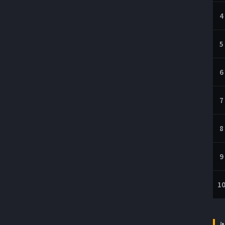
4
5
6
7
8
9
1