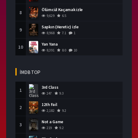
Ölümcül Kaçamak izle
8
9,629
6.5
Sapkın (Heretic) izle
9
8,968
7.1
1
Yan Yana
10
8,391
8.0
10
İMDB TOP
3rd Class
1
247
9.3
12th Fail
2
2,182
9.2
Not a Game
3
219
9.2