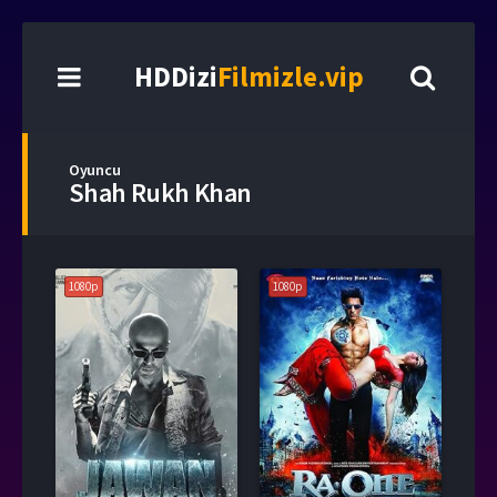
HDDizi
Filmizle.vip
Oyuncu
Shah Rukh Khan
1080p
1080p