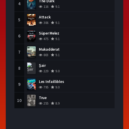
The Dark
4
116
9.1
Attack
5
306
9.1
Süper Melez
6
475
9.1
Mukadderat
7
803
9.1
Şair
8
229
9.0
Les Infaillibles
9
795
9.0
True
10
255
8.9