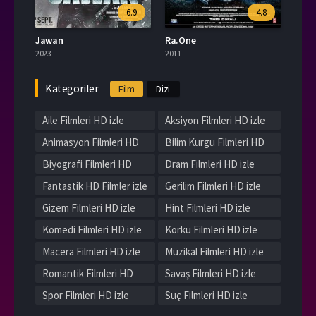
6.9
4.8
Jawan
Ra.One
2023
2011
Kategoriler
Film
Dizi
Aile Filmleri HD izle
Aksiyon Filmleri HD izle
Animasyon Filmleri HD
Bilim Kurgu Filmleri HD
izle
izle
Biyografi Filmleri HD
Dram Filmleri HD izle
izle
Fantastik HD Filmler izle
Gerilim Filmleri HD izle
Gizem Filmleri HD izle
Hint Filmleri HD izle
Komedi Filmleri HD izle
Korku Filmleri HD izle
Macera Filmleri HD izle
Müzikal Filmleri HD izle
Romantik Filmleri HD
Savaş Filmleri HD izle
izle
Spor Filmleri HD izle
Suç Filmleri HD izle