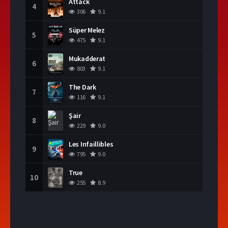
Attack
4
306
9.1
Süper Melez
5
475
9.1
Mukadderat
6
803
9.1
The Dark
7
116
9.1
Şair
8
229
9.0
Les Infaillibles
9
795
9.0
True
10
255
8.9