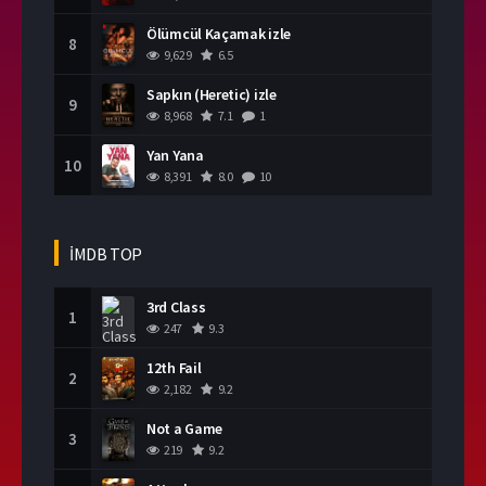
Ölümcül Kaçamak izle
8
9,629
6.5
Sapkın (Heretic) izle
9
8,968
7.1
1
Yan Yana
10
8,391
8.0
10
İMDB TOP
3rd Class
1
247
9.3
12th Fail
2
2,182
9.2
Not a Game
3
219
9.2