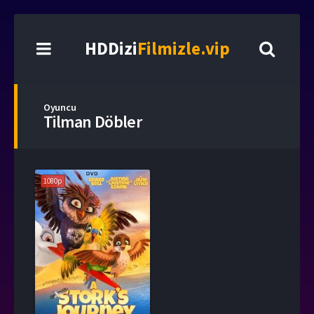
HDDizi
Filmizle.vip
Oyuncu
Tilman Döbler
1080p