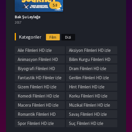
5.8
Bak Şu Leyleğe
2017
Kategoriler
Film
Dizi
Aile Filmleri HD izle
Aksiyon Filmleri HD izle
Animasyon Filmleri HD
Bilim Kurgu Filmleri HD
izle
izle
Biyografi Filmleri HD
Dram Filmleri HD izle
izle
Fantastik HD Filmler izle
Gerilim Filmleri HD izle
Gizem Filmleri HD izle
Hint Filmleri HD izle
Komedi Filmleri HD izle
Korku Filmleri HD izle
Macera Filmleri HD izle
Müzikal Filmleri HD izle
Romantik Filmleri HD
Savaş Filmleri HD izle
izle
Spor Filmleri HD izle
Suç Filmleri HD izle