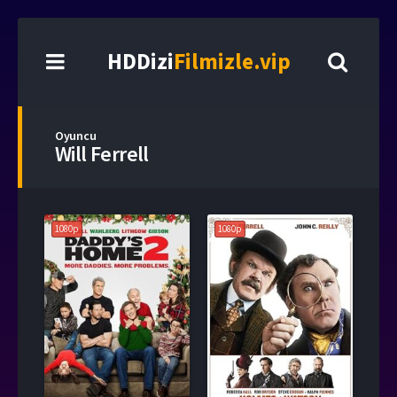
HDDizi
Filmizle.vip
Oyuncu
Will Ferrell
1080p
1080p