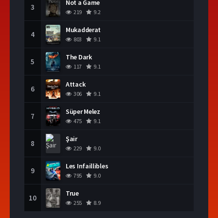
Not a Game
3
219
9.2
Mukadderat
4
803
9.1
The Dark
5
117
9.1
Attack
6
306
9.1
Süper Melez
7
475
9.1
Şair
8
229
9.0
Les Infaillibles
9
795
9.0
True
10
255
8.9