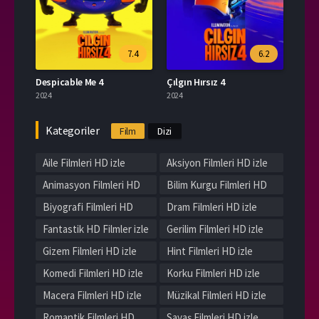
7.4
6.2
Despicable Me 4
Çılgın Hırsız 4
2024
2024
Kategoriler
Film
Dizi
Aile Filmleri HD izle
Aksiyon Filmleri HD izle
Animasyon Filmleri HD
Bilim Kurgu Filmleri HD
izle
izle
Biyografi Filmleri HD
Dram Filmleri HD izle
izle
Fantastik HD Filmler izle
Gerilim Filmleri HD izle
Gizem Filmleri HD izle
Hint Filmleri HD izle
Komedi Filmleri HD izle
Korku Filmleri HD izle
Macera Filmleri HD izle
Müzikal Filmleri HD izle
Romantik Filmleri HD
Savaş Filmleri HD izle