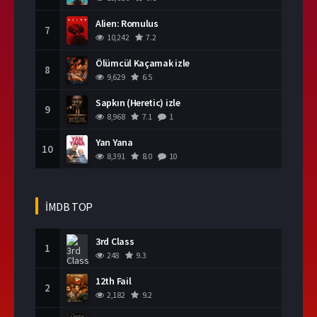
Alien: Romulus
7
10,242
7.2
Ölümcül Kaçamak izle
8
9,629
6.5
Sapkın (Heretic) izle
9
8,968
7.1
1
Yan Yana
10
8,391
8.0
10
İMDB TOP
3rd Class
1
248
9.3
12th Fail
2
2,182
9.2