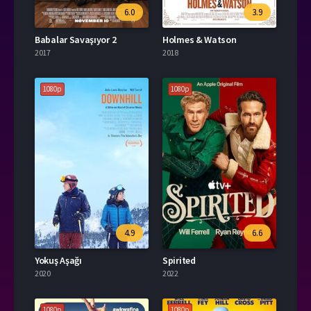
6.0
3.9
Babalar Savaşıyor 2
Holmes & Watson
2017
2018
1080p
1080p
4.9
6.6
Yokuş Aşağı
Spirited
2020
2022
1080p
1080p