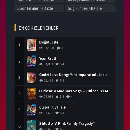
izle
Spor Filmleri HD izle
Suç Filmleri HD izle
Tarih Filmleri HD izle
Western Filmleri HD izle
Yerli Filmleri HD izle
EN ÇOK İZLENENLER
Doğulu izle
1
172,644
3
Your Fault
2
31,803
5.4
Godzilla ve Kong: Yeni İmparatorluk izle
3
28,489
6.8
Furiosa: A Mad Max Saga – Furiosa Bir Mad Max Destanı
4
27,952
7.5
4
Culpa Tuya izle
5
14,606
5.3
Stiletto “A Pink Family Tragedy“
6
13,656
6.8