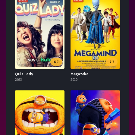
6.7
7.3
Quiz Lady
Megazeka
2023
2010