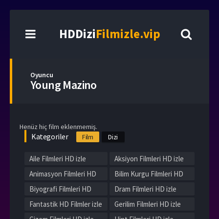
HDDizi
Filmizle.vip
Oyuncu
Young Mazino
Henüz hiç film eklenmemiş.
Kategoriler
Film
Dizi
Aile Filmleri HD izle
Aksiyon Filmleri HD izle
Animasyon Filmleri HD
Bilim Kurgu Filmleri HD
izle
izle
Biyografi Filmleri HD
Dram Filmleri HD izle
izle
Fantastik HD Filmler izle
Gerilim Filmleri HD izle