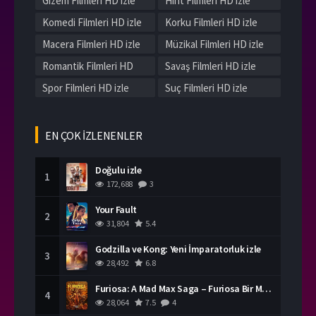
Gizem Filmleri HD izle
Hint Filmleri HD izle
Komedi Filmleri HD izle
Korku Filmleri HD izle
Macera Filmleri HD izle
Müzikal Filmleri HD izle
Romantik Filmleri HD
Savaş Filmleri HD izle
izle
Spor Filmleri HD izle
Suç Filmleri HD izle
Tarih Filmleri HD izle
Western Filmleri HD izle
Yerli Filmleri HD izle
EN ÇOK İZLENENLER
Doğulu izle
1
172,688
3
Your Fault
2
31,804
5.4
Godzilla ve Kong: Yeni İmparatorluk izle
3
28,492
6.8
Furiosa: A Mad Max Saga – Furiosa Bir Mad Max Destanı
4
28,064
7.5
4