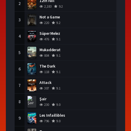
12th Fail
2
2,183
9.2
Not a Game
3
220
9.2
Süper Melez
4
476
9.1
Mukadderat
5
804
9.1
The Dark
6
118
9.1
Attack
7
307
9.1
Şair
8
230
9.0
Les Infaillibles
9
796
9.0