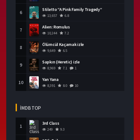
Stiletto “A Pink Family Tragedy“
6
13,657
6.8
Alien: Romulus
7
10,244
7.2
Ölümcül Kaçamak izle
8
9,649
6.5
Sapkın (Heretic) izle
9
8,969
7.1
1
Yan Yana
10
8,391
8.0
10
İMDB TOP
3rd Class
1
249
9.3