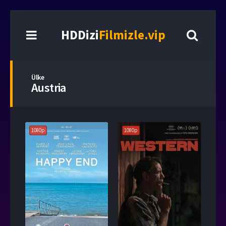
HDDizi
Filmizle.vip
Ülke
Austria
1080p
1080p