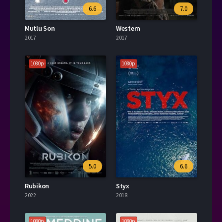
6.6
7.0
Mutlu Son
Western
2017
2017
1080p
1080p
5.0
6.6
Rubikon
Styx
2022
2018
1080p
1080p