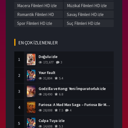
Macera Filmleri HD izle
Müzikal Filmleri HD izle
Romantik Filmleri HD
Savaş Filmleri HD izle
izle
Spor Filmleri HD izle
Suç Filmleri HD izle
Tarih Filmleri HD izle
Western Filmleri HD izle
Yerli Filmleri HD izle
EN ÇOK İZLENENLER
Doğulu izle
1
172,677
3
Your Fault
2
31,804
5.4
Godzilla ve Kong: Yeni İmparatorluk izle
3
28,490
6.8
Furiosa: A Mad Max Saga – Furiosa Bir Mad Max Destanı
4
28,008
7.5
4
Culpa Tuya izle
5
14,608
5.3