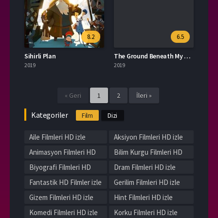
8.2
6.5
Sihirli Plan
The Ground Beneath My Feet
2019
2019
« Geri
1
2
İleri »
Kategoriler
Film
Dizi
Aile Filmleri HD izle
Aksiyon Filmleri HD izle
Animasyon Filmleri HD
Bilim Kurgu Filmleri HD
izle
izle
Biyografi Filmleri HD
Dram Filmleri HD izle
izle
Fantastik HD Filmler izle
Gerilim Filmleri HD izle
Gizem Filmleri HD izle
Hint Filmleri HD izle
Komedi Filmleri HD izle
Korku Filmleri HD izle