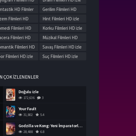
le
ntastik HD Filmler
Gerilim Filmleri HD
le
izle
zem Filmleri HD
Hint Filmleri HD izle
le
medi Filmleri HD
Korku Filmleri HD izle
le
cera Filmleri HD
Müzikal Filmleri HD
le
izle
mantik Filmleri HD
Savaş Filmleri HD izle
le
or Filmleri HD izle
Suç Filmleri HD izle
rih Filmleri HD izle
Western Filmleri HD
izle
rli Filmleri HD izle
N ÇOK İZLENENLER
Doğulu izle
172,636
3
Your Fault
31,802
5.4
Godzilla ve Kong: Yeni İmparatorluk izle
28,488
6.8