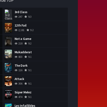
MDB TOP
3rd Class
247
9.3
12th Fail
2,181
9.2
Not a Game
218
9.2
Mukadderat
803
9.1
The Dark
116
9.1
Attack
306
9.1
Süper Melez
474
9.1
Les Infaillibles