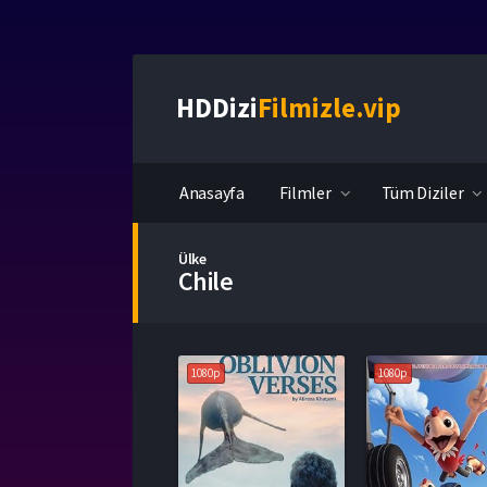
HDDizi
Filmizle.vip
Anasayfa
Filmler
Tüm Diziler
Ülke
Chile
1080p
1080p