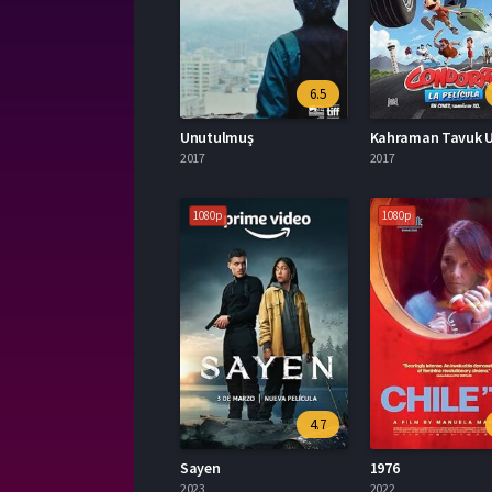
6.5
Unutulmuş
Kahraman Tavuk 
2017
2017
1080p
1080p
4.7
Sayen
1976
2023
2022