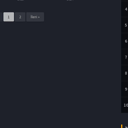
4
1
2
İleri »
5
6
7
8
9
1