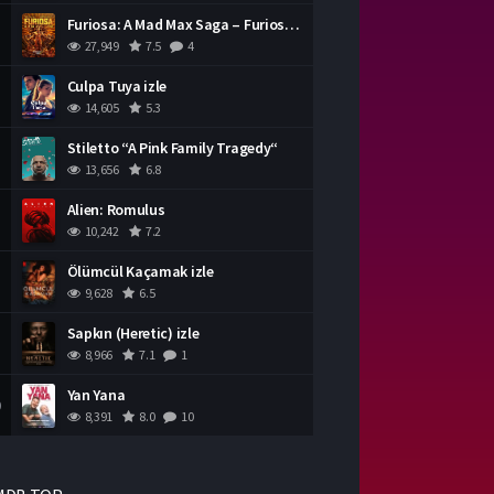
Furiosa: A Mad Max Saga – Furiosa Bir Mad Max Destanı
27,949
7.5
4
Culpa Tuya izle
14,605
5.3
Stiletto “A Pink Family Tragedy“
13,656
6.8
Alien: Romulus
10,242
7.2
Ölümcül Kaçamak izle
9,628
6.5
Sapkın (Heretic) izle
8,966
7.1
1
Yan Yana
0
8,391
8.0
10