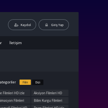
Kaydol
Giriş Yap
ar
İletişim
ategoriler
Film
Dizi
le Filmleri HD izle
Aksiyon Filmleri HD
izle
imasyon Filmleri
Bilim Kurgu Filmleri
 izle
HD izle
yografi Filmleri HD
Dram Filmleri HD izle