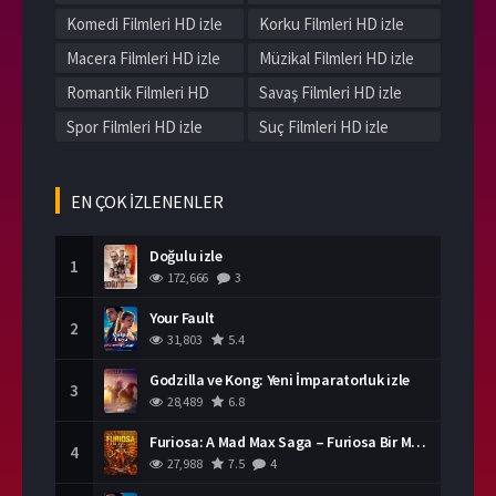
Komedi Filmleri HD izle
Korku Filmleri HD izle
Macera Filmleri HD izle
Müzikal Filmleri HD izle
Romantik Filmleri HD
Savaş Filmleri HD izle
izle
Spor Filmleri HD izle
Suç Filmleri HD izle
Tarih Filmleri HD izle
Western Filmleri HD izle
Yerli Filmleri HD izle
EN ÇOK İZLENENLER
Doğulu izle
1
172,666
3
Your Fault
2
31,803
5.4
Godzilla ve Kong: Yeni İmparatorluk izle
3
28,489
6.8
Furiosa: A Mad Max Saga – Furiosa Bir Mad Max Destanı
4
27,988
7.5
4