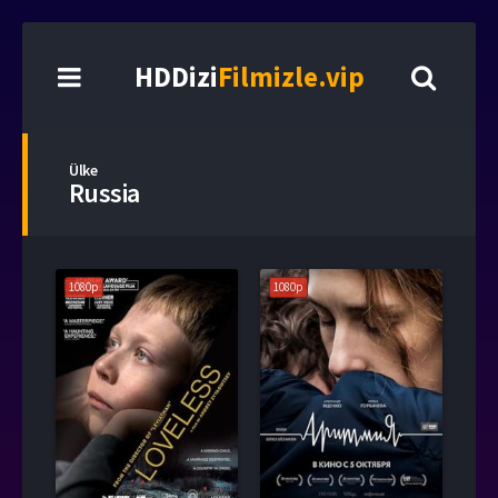
HDDizi
Filmizle.vip
Ülke
Russia
1080p
1080p