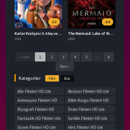
6.0
4.4
Karlar Kraliçesi 3: Ateş ve Buz
The Mermaid: Lake of the Dead
2016
2018
« Geri
1
2
3
4
5
...
8
İleri »
Kategoriler
Film
Dizi
Aile Filmleri HD izle
Aksiyon Filmleri HD izle
Animasyon Filmleri HD
Bilim Kurgu Filmleri HD
izle
izle
Biyografi Filmleri HD
Dram Filmleri HD izle
izle
Fantastik HD Filmler izle
Gerilim Filmleri HD izle
Gizem Filmleri HD izle
Hint Filmleri HD izle