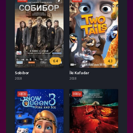
6.4
4.3
Sobibor
İki Kafadar
2018
2018
1080p
1080p