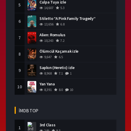
Culpa Tuya izle
5
14,607
5.3
Stiletto “A Pink Family Tragedy“
6
13,656
6.8
Alien: Romulus
7
10,243
7.2
Ölümcül Kaçamak izle
8
9,647
6.5
Sapkın (Heretic) izle
9
8,968
7.1
1
Yan Yana
10
8,391
8.0
10
İMDB TOP
3rd Class
1
249
9.3