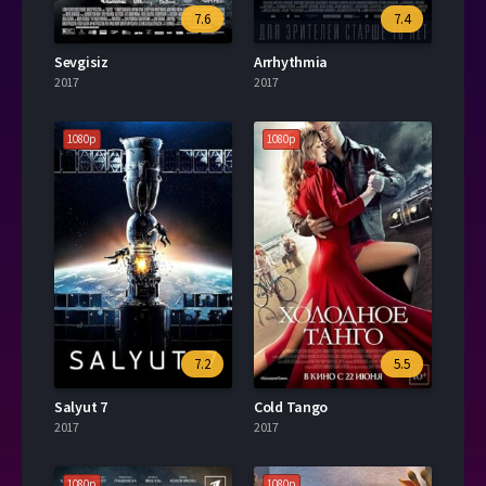
7.6
7.4
Sevgisiz
Arrhythmia
2017
2017
1080p
1080p
7.2
5.5
Salyut 7
Cold Tango
2017
2017
1080p
1080p