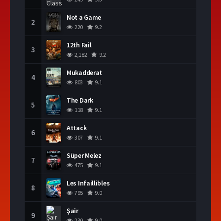
Not a Game
2
220
9.2
12th Fail
3
2,182
9.2
Mukadderat
4
803
9.1
The Dark
5
118
9.1
Attack
6
307
9.1
Süper Melez
7
475
9.1
Les Infaillibles
8
795
9.0
Şair
9
230
9.0