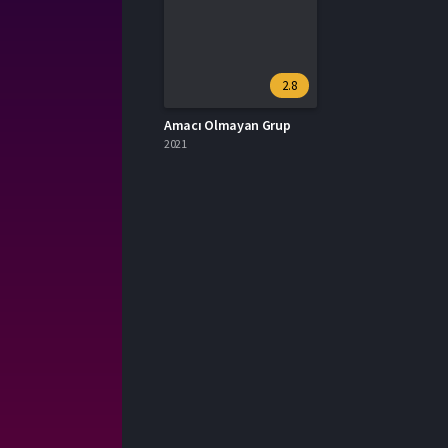
2.8
Amacı Olmayan Grup
2021