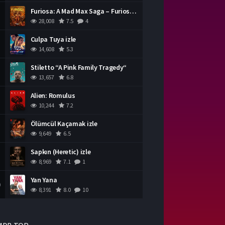
Furiosa: A Mad Max Saga – Furiosa Bir Mad Max Destanı
28,008
7.5
4
Culpa Tuya izle
14,608
5.3
Stiletto “A Pink Family Tragedy“
13,657
6.8
Alien: Romulus
10,244
7.2
Ölümcül Kaçamak izle
9,649
6.5
Sapkın (Heretic) izle
8,969
7.1
1
Yan Yana
0
8,391
8.0
10