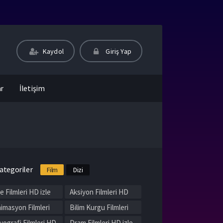
Kaydol
Giriş Yap
ar
İletişim
ategoriler
Film
Dizi
le Filmleri HD izle
Aksiyon Filmleri HD
izle
imasyon Filmleri
Bilim Kurgu Filmleri
 izle
HD izle
yografi Filmleri HD
Dram Filmleri HD izle