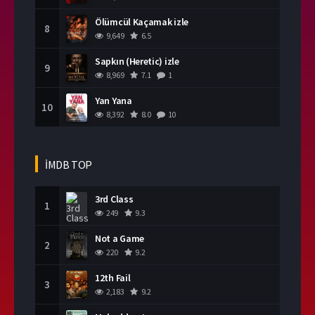
Ölümcül Kaçamak izle
8
9,649
6.5
Sapkın (Heretic) izle
9
8,969
7.1
1
Yan Yana
10
8,392
8.0
10
İMDB TOP
3rd Class
1
249
9.3
Not a Game
2
220
9.2
12th Fail
3
2,183
9.2