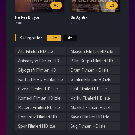
6.9
8.3
Herkes Biliyor
Bir Ayrılık
2018
2011
Kategoriler
Film
Dizi
Aile Filmleri HD izle
Aksiyon Filmleri HD izle
Animasyon Filmleri HD
Bilim Kurgu Filmleri HD
izle
izle
Biyografi Filmleri HD
Dram Filmleri HD izle
izle
Fantastik HD Filmler izle
Gerilim Filmleri HD izle
Gizem Filmleri HD izle
Hint Filmleri HD izle
Komedi Filmleri HD izle
Korku Filmleri HD izle
Macera Filmleri HD izle
Müzikal Filmleri HD izle
Romantik Filmleri HD
Savaş Filmleri HD izle
izle
Spor Filmleri HD izle
Suç Filmleri HD izle