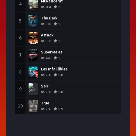
Mukadderat
4
804
9.1
The Dark
5
118
9.1
Attack
6
307
9.1
Süper Melez
7
476
9.1
Les Infaillibles
8
796
9.0
Şair
9
230
9.0
True
10
256
8.9