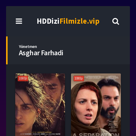
HDDizi
Filmizle.vip
Yönetmen
Asghar Farhadi
1080p
1080p