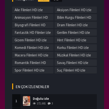
Aile Filmleri HD izle
Aksiyon Filmleri HD izle
Animasyon Filmleri HD
Bilim Kurgu Filmleri HD
izle
izle
Biyografi Filmleri HD
Dram Filmleri HD izle
izle
Fantastik HD Filmler izle
Gerilim Filmleri HD izle
Gizem Filmleri HD izle
Hint Filmleri HD izle
Komedi Filmleri HD izle
Korku Filmleri HD izle
Macera Filmleri HD izle
Müzikal Filmleri HD izle
Romantik Filmleri HD
Savaş Filmleri HD izle
izle
Spor Filmleri HD izle
Suç Filmleri HD izle
Tarih Filmleri HD izle
Western Filmleri HD izle
Yerli Filmleri HD izle
EN ÇOK İZLENENLER
Doğulu izle
1
172,681
3