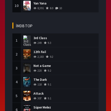
Yan Yana
10
8,391
8.0
10
İMDB TOP
3rd Class
1
249
9.3
12th Fail
2
2,183
9.2
Not a Game
3
220
9.2
The Dark
4
118
9.1
Attack
5
307
9.1
Süper Melez
6