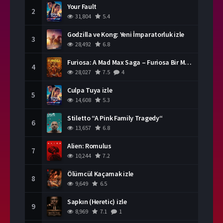
Your Fault
2
31,804
5.4
Godzilla ve Kong: Yeni İmparatorluk izle
3
28,492
6.8
Furiosa: A Mad Max Saga – Furiosa Bir Mad Max Destanı
4
28,027
7.5
4
Culpa Tuya izle
5
14,608
5.3
Stiletto “A Pink Family Tragedy“
6
13,657
6.8
Alien: Romulus
7
10,244
7.2
Ölümcül Kaçamak izle
8
9,649
6.5
Sapkın (Heretic) izle
9
8,969
7.1
1