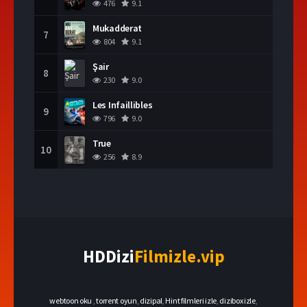
476
9.1
Mukadderat
7
804
9.1
Şair
8
230
9.0
Les Infaillibles
9
796
9.0
True
10
256
8.9
HDDizi
Filmizle.vip
webtoon oku
,
torrent oyun
,
dizipal
,
Hint filmleri izle
,
dizibox izle
,