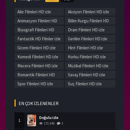
Aile Filmleri HD izle
Aksiyon Filmleri HD izle
Animasyon Filmleri HD
Bilim Kurgu Filmleri HD
izle
izle
Biyografi Filmleri HD
Dram Filmleri HD izle
izle
Fantastik HD Filmler izle
Gerilim Filmleri HD izle
Gizem Filmleri HD izle
Hint Filmleri HD izle
Komedi Filmleri HD izle
Korku Filmleri HD izle
Macera Filmleri HD izle
Müzikal Filmleri HD izle
Romantik Filmleri HD
Savaş Filmleri HD izle
izle
Spor Filmleri HD izle
Suç Filmleri HD izle
Tarih Filmleri HD izle
Western Filmleri HD izle
Yerli Filmleri HD izle
EN ÇOK İZLENENLER
Doğulu izle
1
172,646
3