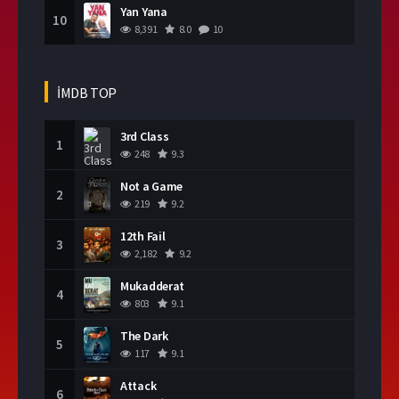
Yan Yana
10
8,391
8.0
10
İMDB TOP
3rd Class
1
248
9.3
Not a Game
2
219
9.2
12th Fail
3
2,182
9.2
Mukadderat
4
803
9.1
The Dark
5
117
9.1
Attack
6