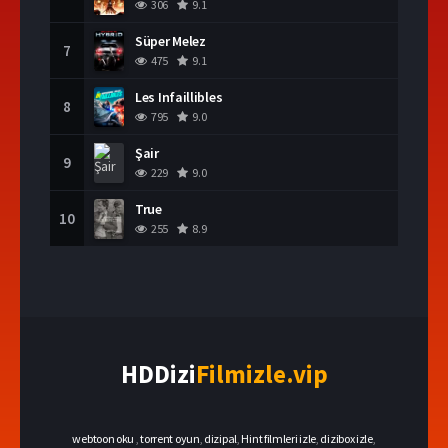
306
9.1
Süper Melez
7
475
9.1
Les Infaillibles
8
795
9.0
Şair
9
229
9.0
True
10
255
8.9
HDDizi
Filmizle.vip
webtoon oku
,
torrent oyun
,
dizipal
,
Hint filmleri izle
,
dizibox izle
,