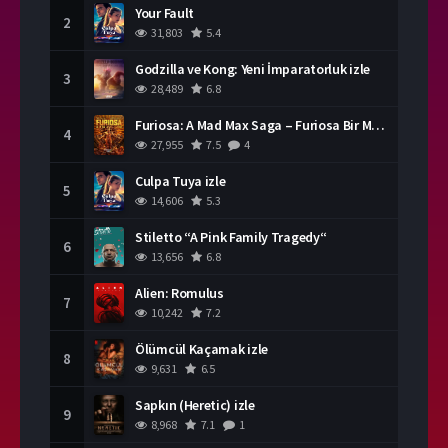
Your Fault
2
31,803
5.4
Godzilla ve Kong: Yeni İmparatorluk izle
3
28,489
6.8
Furiosa: A Mad Max Saga – Furiosa Bir Mad Max Destanı
4
27,955
7.5
4
Culpa Tuya izle
5
14,606
5.3
Stiletto “A Pink Family Tragedy“
6
13,656
6.8
Alien: Romulus
7
10,242
7.2
Ölümcül Kaçamak izle
8
9,631
6.5
Sapkın (Heretic) izle
9
8,968
7.1
1