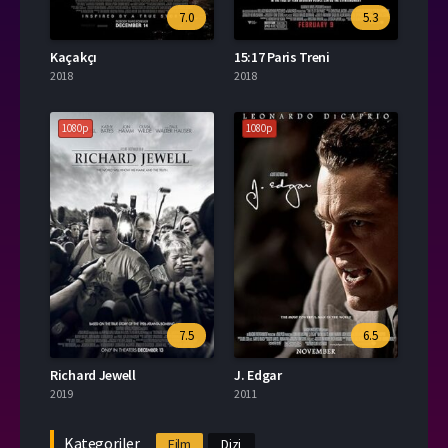
7.0
5.3
Kaçakçı
15:17 Paris Treni
2018
2018
1080p
1080p
7.5
6.5
Richard Jewell
J. Edgar
2019
2011
Kategoriler
Film
Dizi