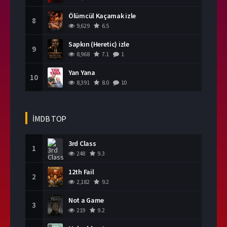
Ölümcül Kaçamak izle
8
9,629
6.5
Sapkın (Heretic) izle
9
8,968
7.1
1
Yan Yana
10
8,391
8.0
10
İMDB TOP
3rd Class
1
248
9.3
12th Fail
2
2,182
9.2
Not a Game
3
219
9.2