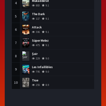
Mukadderat
4
803
9.1
The Dark
5
117
9.1
Attack
6
306
9.1
Süper Melez
7
475
9.1
Şair
8
229
9.0
Les Infaillibles
9
795
9.0
True
10
255
8.9