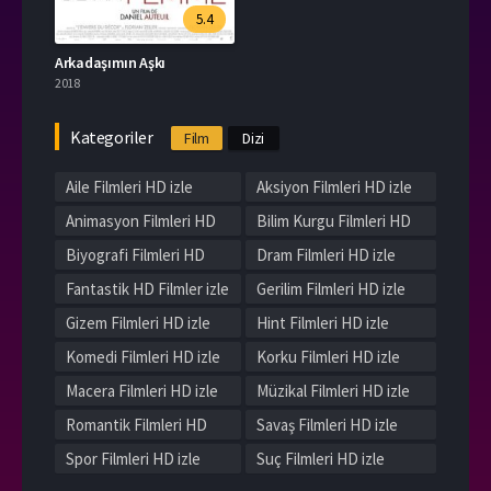
5.4
Arkadaşımın Aşkı
2018
Kategoriler
Film
Dizi
Aile Filmleri HD izle
Aksiyon Filmleri HD izle
Animasyon Filmleri HD
Bilim Kurgu Filmleri HD
izle
izle
Biyografi Filmleri HD
Dram Filmleri HD izle
izle
Fantastik HD Filmler izle
Gerilim Filmleri HD izle
Gizem Filmleri HD izle
Hint Filmleri HD izle
Komedi Filmleri HD izle
Korku Filmleri HD izle
Macera Filmleri HD izle
Müzikal Filmleri HD izle
Romantik Filmleri HD
Savaş Filmleri HD izle
izle
Spor Filmleri HD izle
Suç Filmleri HD izle