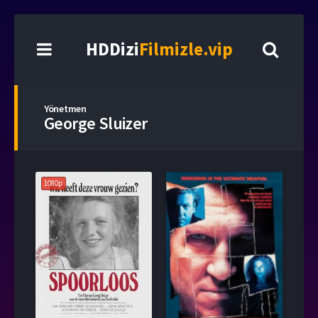
HDDizi
Filmizle.vip
Yönetmen
George Sluizer
1080p