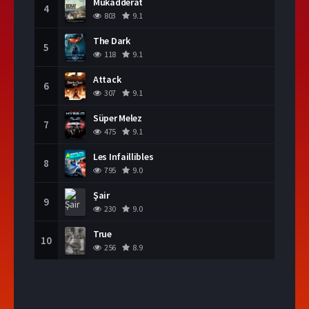
Mukadderat
4
803
9.1
The Dark
5
118
9.1
Attack
6
307
9.1
Süper Melez
7
475
9.1
Les Infaillibles
8
795
9.0
Şair
9
230
9.0
True
10
256
8.9