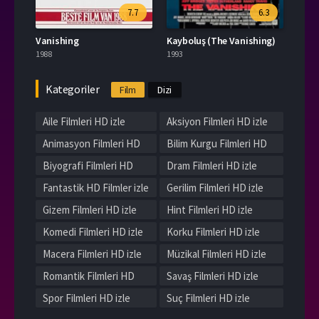
7.7
6.3
Vanishing
Kayboluş (The Vanishing)
1988
1993
Kategoriler
Film
Dizi
Aile Filmleri HD izle
Aksiyon Filmleri HD izle
Animasyon Filmleri HD
Bilim Kurgu Filmleri HD
izle
izle
Biyografi Filmleri HD
Dram Filmleri HD izle
izle
Fantastik HD Filmler izle
Gerilim Filmleri HD izle
Gizem Filmleri HD izle
Hint Filmleri HD izle
Komedi Filmleri HD izle
Korku Filmleri HD izle
Macera Filmleri HD izle
Müzikal Filmleri HD izle
Romantik Filmleri HD
Savaş Filmleri HD izle
izle
Spor Filmleri HD izle
Suç Filmleri HD izle