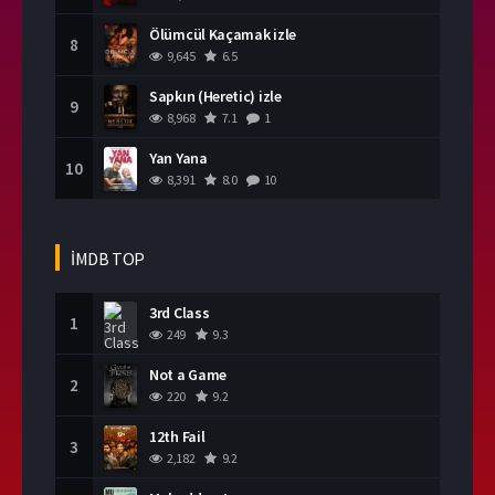
Ölümcül Kaçamak izle
8
9,645
6.5
Sapkın (Heretic) izle
9
8,968
7.1
1
Yan Yana
10
8,391
8.0
10
İMDB TOP
3rd Class
1
249
9.3
Not a Game
2
220
9.2
12th Fail
3
2,182
9.2