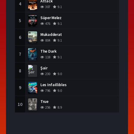
Attack
4
307
9.1
Süper Melez
5
476
9.1
Mukadderat
6
804
9.1
The Dark
7
118
9.1
Şair
8
230
9.0
Les Infaillibles
9
796
9.0
True
10
256
8.9