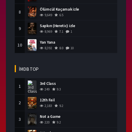
Ölümcül Kaçamak izle
8
9,649
6.5
Sapkın (Heretic) izle
9
8,969
7.1
1
Yan Yana
10
8,392
8.0
10
İMDB TOP
3rd Class
1
249
9.3
12th Fail
2
2,183
9.2
Not a Game
3
220
9.2