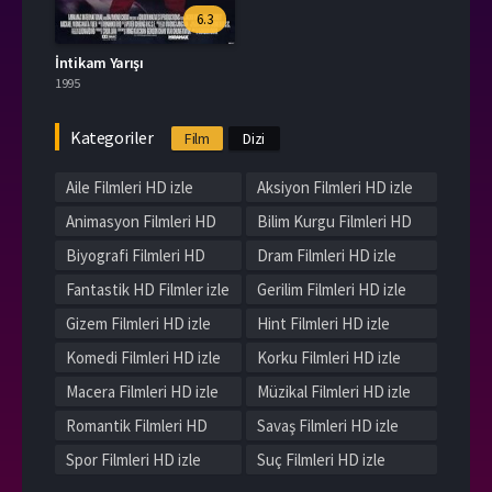
6.3
İntikam Yarışı
1995
Kategoriler
Film
Dizi
Aile Filmleri HD izle
Aksiyon Filmleri HD izle
Animasyon Filmleri HD
Bilim Kurgu Filmleri HD
izle
izle
Biyografi Filmleri HD
Dram Filmleri HD izle
izle
Fantastik HD Filmler izle
Gerilim Filmleri HD izle
Gizem Filmleri HD izle
Hint Filmleri HD izle
Komedi Filmleri HD izle
Korku Filmleri HD izle
Macera Filmleri HD izle
Müzikal Filmleri HD izle
Romantik Filmleri HD
Savaş Filmleri HD izle
izle
Spor Filmleri HD izle
Suç Filmleri HD izle