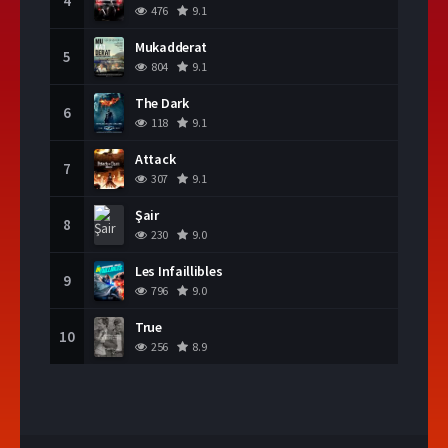
4
476
9.1
Mukadderat
5
804
9.1
The Dark
6
118
9.1
Attack
7
307
9.1
Şair
8
230
9.0
Les Infaillibles
9
796
9.0
True
10
256
8.9