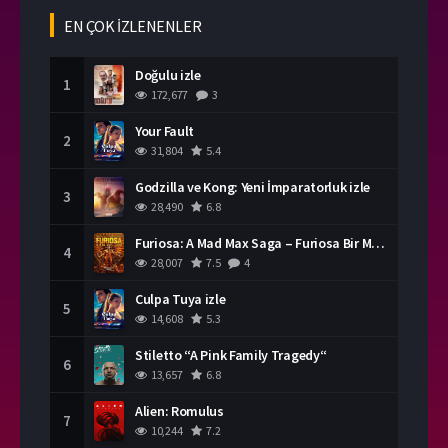
Yerli Filmleri HD izle
EN ÇOK İZLENENLER
Doğulu izle
1
172,677
3
Your Fault
2
31,804
5.4
Godzilla ve Kong: Yeni İmparatorluk izle
3
28,490
6.8
Furiosa: A Mad Max Saga – Furiosa Bir Mad Max Destanı
4
28,007
7.5
4
Culpa Tuya izle
5
14,608
5.3
Stiletto “A Pink Family Tragedy“
6
13,657
6.8
Alien: Romulus
7
10,244
7.2