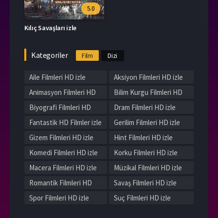
5.0
Kılıç Savaşları izle
Kategoriler
Film
Dizi
Aile Filmleri HD izle
Aksiyon Filmleri HD izle
Animasyon Filmleri HD
Bilim Kurgu Filmleri HD
izle
izle
Biyografi Filmleri HD
Dram Filmleri HD izle
izle
Fantastik HD Filmler izle
Gerilim Filmleri HD izle
Gizem Filmleri HD izle
Hint Filmleri HD izle
Komedi Filmleri HD izle
Korku Filmleri HD izle
Macera Filmleri HD izle
Müzikal Filmleri HD izle
Romantik Filmleri HD
Savaş Filmleri HD izle
izle
Spor Filmleri HD izle
Suç Filmleri HD izle
Tarih Filmleri HD izle
Western Filmleri HD izle