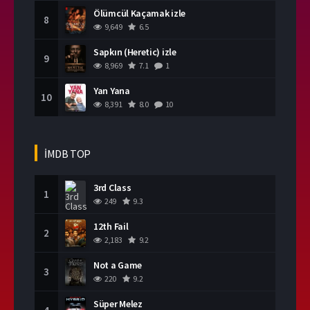
Ölümcül Kaçamak izle
8
9,649
6.5
Sapkın (Heretic) izle
9
8,969
7.1
1
Yan Yana
10
8,391
8.0
10
İMDB TOP
3rd Class
1
249
9.3
12th Fail
2
2,183
9.2
Not a Game
3
220
9.2
Süper Melez