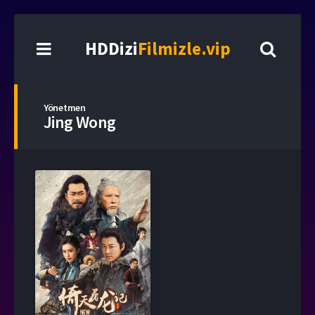
HDDizi
Filmizle.vip
Yönetmen
Jing Wong