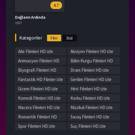
6.7
Dağların Ardında
2017
Kategoriler
Film
Dizi
Aile Filmleri HD izle
Aksiyon Filmleri HD izle
Animasyon Filmleri HD
Bilim Kurgu Filmleri HD
izle
izle
Biyografi Filmleri HD
Dram Filmleri HD izle
izle
Fantastik HD Filmler izle
Gerilim Filmleri HD izle
Gizem Filmleri HD izle
Hint Filmleri HD izle
Komedi Filmleri HD izle
Korku Filmleri HD izle
Macera Filmleri HD izle
Müzikal Filmleri HD izle
Romantik Filmleri HD
Savaş Filmleri HD izle
izle
Spor Filmleri HD izle
Suç Filmleri HD izle