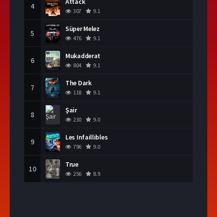
Attack
4
307
9.1
Süper Melez
5
476
9.1
Mukadderat
6
804
9.1
The Dark
7
118
9.1
Şair
8
230
9.0
Les Infaillibles
9
796
9.0
True
10
256
8.9