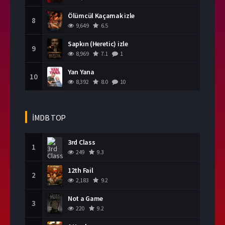
Ölümcül Kaçamak izle
8
9,649
6.5
Sapkın (Heretic) izle
9
8,969
7.1
1
Yan Yana
10
8,392
8.0
10
İMDB TOP
3rd Class
1
249
9.3
12th Fail
2
2,183
9.2
Not a Game
3
220
9.2