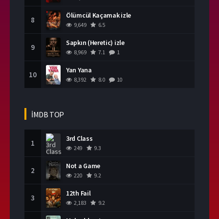
Ölümcül Kaçamak izle
8
9,649
6.5
Sapkın (Heretic) izle
9
8,969
7.1
1
Yan Yana
10
8,392
8.0
10
İMDB TOP
3rd Class
1
249
9.3
Not a Game
2
220
9.2
12th Fail
3
2,183
9.2