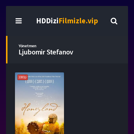
HDDizi
Filmizle.vip
Yönetmen
Ljubomir Stefanov
1080p