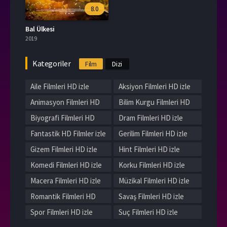
8.0
Bal Ülkesi
2019
Kategoriler
Film
Dizi
Aile Filmleri HD izle
Aksiyon Filmleri HD izle
Animasyon Filmleri HD
Bilim Kurgu Filmleri HD
izle
izle
Biyografi Filmleri HD
Dram Filmleri HD izle
izle
Fantastik HD Filmler izle
Gerilim Filmleri HD izle
Gizem Filmleri HD izle
Hint Filmleri HD izle
Komedi Filmleri HD izle
Korku Filmleri HD izle
Macera Filmleri HD izle
Müzikal Filmleri HD izle
Romantik Filmleri HD
Savaş Filmleri HD izle
izle
Spor Filmleri HD izle
Suç Filmleri HD izle