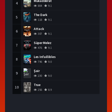
Mukadderat
4
804
9.1
The Dark
5
118
9.1
Attack
6
307
9.1
Süper Melez
7
476
9.1
Les Infaillibles
8
796
9.0
Şair
9
230
9.0
True
10
256
8.9