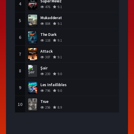
Süper Melez
4
476
9.1
Mukadderat
5
804
9.1
The Dark
6
118
9.1
Attack
7
307
9.1
Şair
8
230
9.0
Les Infaillibles
9
796
9.0
True
10
256
8.9