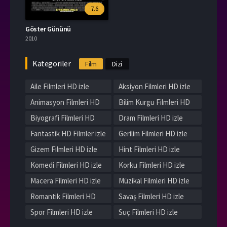
7.6
Göster Gününü
2010
Kategoriler
Film
Dizi
Aile Filmleri HD izle
Aksiyon Filmleri HD izle
Animasyon Filmleri HD
Bilim Kurgu Filmleri HD
izle
izle
Biyografi Filmleri HD
Dram Filmleri HD izle
izle
Fantastik HD Filmler izle
Gerilim Filmleri HD izle
Gizem Filmleri HD izle
Hint Filmleri HD izle
Komedi Filmleri HD izle
Korku Filmleri HD izle
Macera Filmleri HD izle
Müzikal Filmleri HD izle
Romantik Filmleri HD
Savaş Filmleri HD izle
izle
Spor Filmleri HD izle
Suç Filmleri HD izle