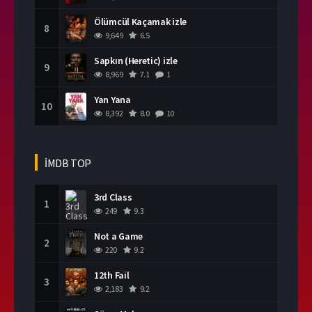
Ölümcül Kaçamak izle
8
9,649
6.5
Sapkın (Heretic) izle
9
8,969
7.1
1
Yan Yana
10
8,392
8.0
10
İMDB TOP
3rd Class
1
249
9.3
Not a Game
2
220
9.2
12th Fail
3
2,183
9.2