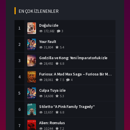
Tarih Filmleri HD izle
Western Filmleri HD izle
Yerli Filmleri HD izle
EN ÇOK İZLENENLER
Doğulu izle
1
172,682
3
Your Fault
2
31,804
5.4
Godzilla ve Kong: Yeni İmparatorluk izle
3
28,492
6.8
Furiosa: A Mad Max Saga – Furiosa Bir Mad Max Destanı
4
28,061
7.5
4
Culpa Tuya izle
5
14,608
5.3
Stiletto “A Pink Family Tragedy“
6
13,657
6.8
Alien: Romulus
7
10,244
7.2