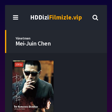
HDDizi
Filmizle.vip
Yönetmen
Mei-Juin Chen
1080p