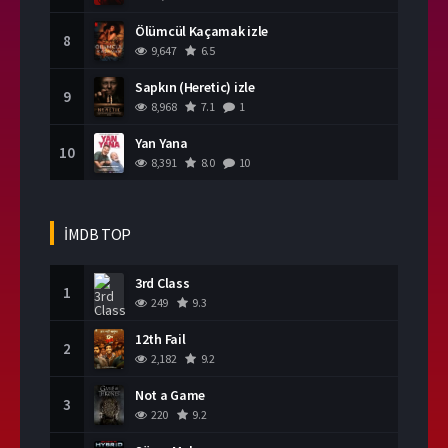
Ölümcül Kaçamak izle
8
9,647
6.5
Sapkın (Heretic) izle
9
8,968
7.1
1
Yan Yana
10
8,391
8.0
10
İMDB TOP
3rd Class
1
249
9.3
12th Fail
2
2,182
9.2
Not a Game
3
220
9.2