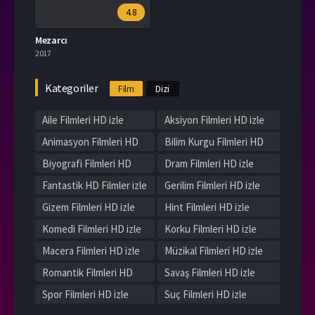
4.8
Mezarcı
2017
Kategoriler
Film
Dizi
Aile Filmleri HD izle
Aksiyon Filmleri HD izle
Animasyon Filmleri HD
Bilim Kurgu Filmleri HD
izle
izle
Biyografi Filmleri HD
Dram Filmleri HD izle
izle
Fantastik HD Filmler izle
Gerilim Filmleri HD izle
Gizem Filmleri HD izle
Hint Filmleri HD izle
Komedi Filmleri HD izle
Korku Filmleri HD izle
Macera Filmleri HD izle
Müzikal Filmleri HD izle
Romantik Filmleri HD
Savaş Filmleri HD izle
izle
Spor Filmleri HD izle
Suç Filmleri HD izle