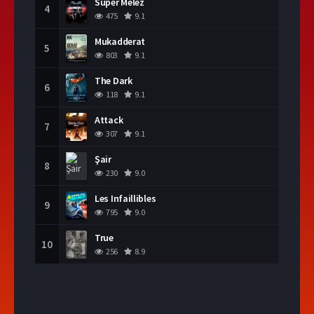
Süper Melez
4
475
9.1
Mukadderat
5
803
9.1
The Dark
6
118
9.1
Attack
7
307
9.1
Şair
8
230
9.0
Les Infaillibles
9
795
9.0
True
10
256
8.9