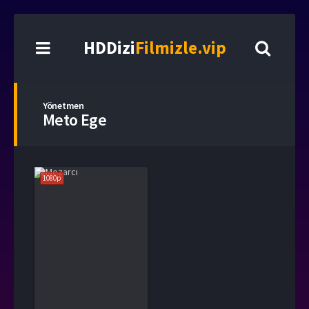
HDDizi
Filmizle.vip
Yönetmen
Meto Ege
1080p