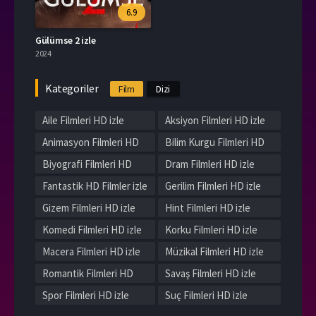
6.9
Gülümse 2 izle
2024
Kategoriler
Film
Dizi
Aile Filmleri HD izle
Aksiyon Filmleri HD izle
Animasyon Filmleri HD
Bilim Kurgu Filmleri HD
izle
izle
Biyografi Filmleri HD
Dram Filmleri HD izle
izle
Fantastik HD Filmler izle
Gerilim Filmleri HD izle
Gizem Filmleri HD izle
Hint Filmleri HD izle
Komedi Filmleri HD izle
Korku Filmleri HD izle
Macera Filmleri HD izle
Müzikal Filmleri HD izle
Romantik Filmleri HD
Savaş Filmleri HD izle
izle
Spor Filmleri HD izle
Suç Filmleri HD izle