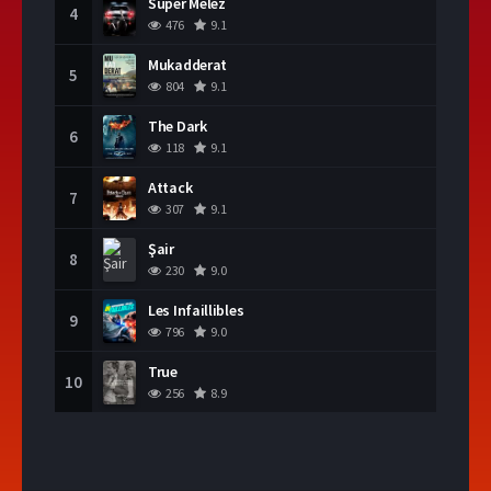
Süper Melez
4
476
9.1
Mukadderat
5
804
9.1
The Dark
6
118
9.1
Attack
7
307
9.1
Şair
8
230
9.0
Les Infaillibles
9
796
9.0
True
10
256
8.9