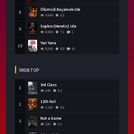
Ölümcül Kaçamak izle
8
9,649
6.5
Sapkın (Heretic) izle
9
8,969
7.1
1
Yan Yana
10
8,392
8.0
10
İMDB TOP
3rd Class
1
249
9.3
12th Fail
2
2,183
9.2
Not a Game
3
220
9.2