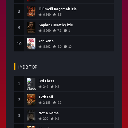
Ölümcül Kaçamak izle
8
9,649
6.5
Sapkın (Heretic) izle
9
8,969
7.1
1
Yan Yana
10
8,392
8.0
10
İMDB TOP
3rd Class
1
249
9.3
12th Fail
2
2,183
9.2
Not a Game
3
220
9.2