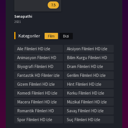
7.5
Senapathi
2021
Kategoriler
Film
Dizi
Aile Filmleri HD izle
Aksiyon Filmleri HD izle
Animasyon Filmleri HD
Bilim Kurgu Filmleri HD
izle
izle
Biyografi Filmleri HD
Dram Filmleri HD izle
izle
Fantastik HD Filmler izle
Gerilim Filmleri HD izle
Gizem Filmleri HD izle
Hint Filmleri HD izle
Komedi Filmleri HD izle
Korku Filmleri HD izle
Macera Filmleri HD izle
Müzikal Filmleri HD izle
Romantik Filmleri HD
Savaş Filmleri HD izle
izle
Spor Filmleri HD izle
Suç Filmleri HD izle