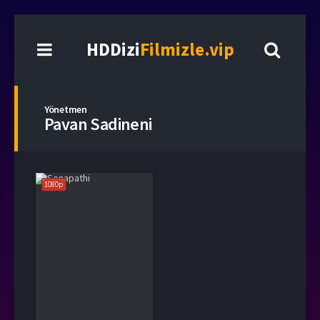
HDDizi
Filmizle.vip
Yönetmen
Pavan Sadineni
1080p