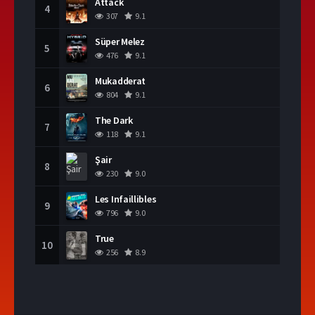
Attack
4
307
9.1
Süper Melez
5
476
9.1
Mukadderat
6
804
9.1
The Dark
7
118
9.1
Şair
8
230
9.0
Les Infaillibles
9
796
9.0
True
10
256
8.9