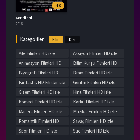
4.8
Kendinol
2015
Kategoriler
Film
Dizi
Aile Filmleri HD izle
Aksiyon Filmleri HD izle
Animasyon Filmleri HD
Bilim Kurgu Filmleri HD
izle
izle
Biyografi Filmleri HD
Dram Filmleri HD izle
izle
Fantastik HD Filmler izle
Gerilim Filmleri HD izle
Gizem Filmleri HD izle
Hint Filmleri HD izle
Komedi Filmleri HD izle
Korku Filmleri HD izle
Macera Filmleri HD izle
Müzikal Filmleri HD izle
Romantik Filmleri HD
Savaş Filmleri HD izle
izle
Spor Filmleri HD izle
Suç Filmleri HD izle