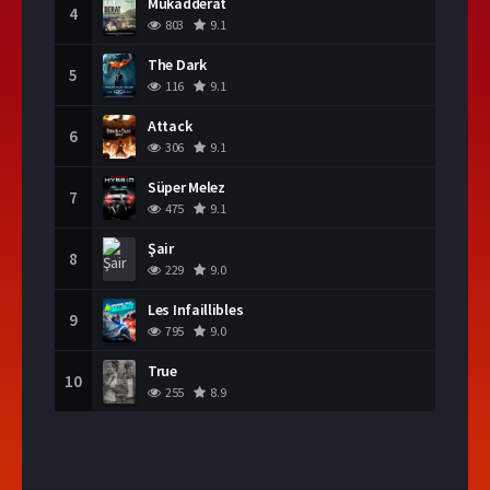
Mukadderat
4
803
9.1
The Dark
5
116
9.1
Attack
6
306
9.1
Süper Melez
7
475
9.1
Şair
8
229
9.0
Les Infaillibles
9
795
9.0
True
10
255
8.9