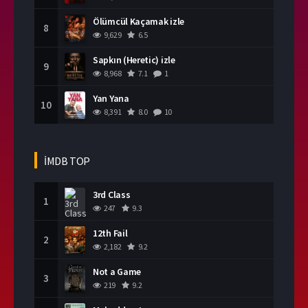
Ölümcül Kaçamak izle
8
9,629
6.5
Sapkın (Heretic) izle
9
8,968
7.1
1
Yan Yana
10
8,391
8.0
10
İMDB TOP
3rd Class
1
247
9.3
12th Fail
2
2,182
9.2
Not a Game
3
219
9.2