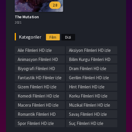
2.8
The Mutation
2021
Kategoriler
Film
Dizi
Aile Filmleri HD izle
Aksiyon Filmleri HD izle
Animasyon Filmleri HD
Bilim Kurgu Filmleri HD
izle
izle
Biyografi Filmleri HD
Dram Filmleri HD izle
izle
Fantastik HD Filmler izle
Gerilim Filmleri HD izle
Gizem Filmleri HD izle
Hint Filmleri HD izle
Komedi Filmleri HD izle
Korku Filmleri HD izle
Macera Filmleri HD izle
Müzikal Filmleri HD izle
Romantik Filmleri HD
Savaş Filmleri HD izle
izle
Spor Filmleri HD izle
Suç Filmleri HD izle