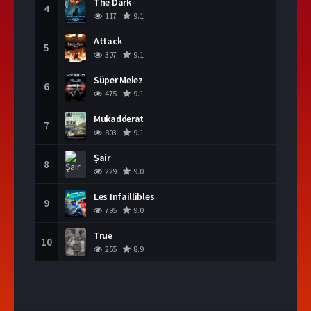
The Dark
4
117
9.1
Attack
5
307
9.1
Süper Melez
6
475
9.1
Mukadderat
7
803
9.1
Şair
8
229
9.0
Les Infaillibles
9
795
9.0
True
10
255
8.9