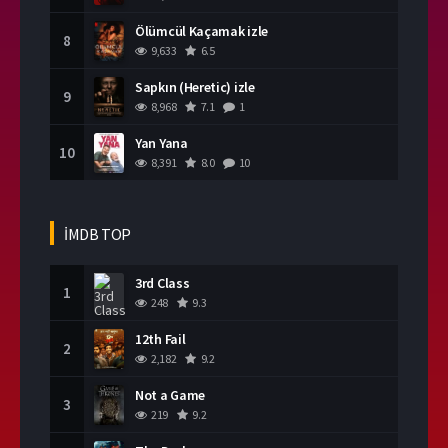
Ölümcül Kaçamak izle
8
9,633
6.5
Sapkın (Heretic) izle
9
8,968
7.1
1
Yan Yana
10
8,391
8.0
10
İMDB TOP
3rd Class
1
248
9.3
12th Fail
2
2,182
9.2
Not a Game
3
219
9.2