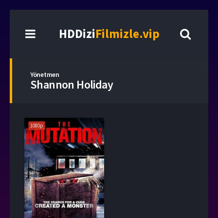
HDDizi
Filmizle.vip
Yönetmen
Shannon Holiday
1080p