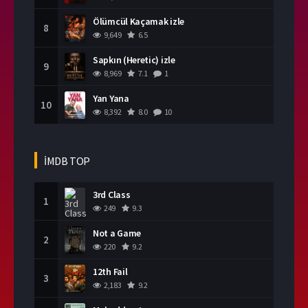
Ölümcül Kaçamak izle
8
9,649
6.5
Sapkın (Heretic) izle
9
8,969
7.1
1
Yan Yana
10
8,392
8.0
10
İMDB TOP
3rd Class
1
249
9.3
Not a Game
2
220
9.2
12th Fail
3
2,183
9.2