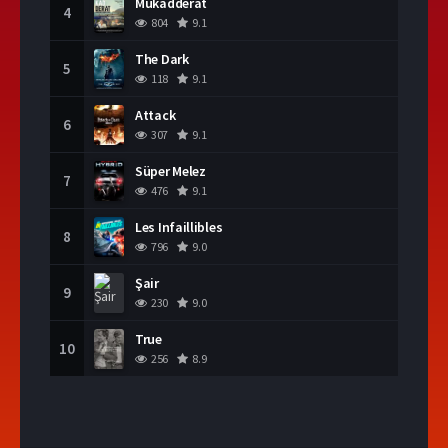
Mukadderat
4
804
9.1
The Dark
5
118
9.1
Attack
6
307
9.1
Süper Melez
7
476
9.1
Les Infaillibles
8
796
9.0
Şair
9
230
9.0
True
10
256
8.9