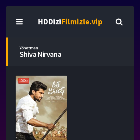
HDDizi
Filmizle.vip
Yönetmen
Shiva Nirvana
1080p