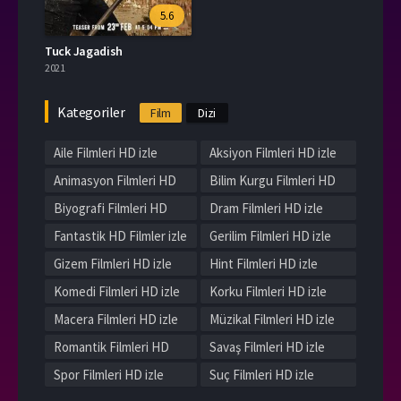
5.6
Tuck Jagadish
2021
Kategoriler
Film
Dizi
Aile Filmleri HD izle
Aksiyon Filmleri HD izle
Animasyon Filmleri HD
Bilim Kurgu Filmleri HD
izle
izle
Biyografi Filmleri HD
Dram Filmleri HD izle
izle
Fantastik HD Filmler izle
Gerilim Filmleri HD izle
Gizem Filmleri HD izle
Hint Filmleri HD izle
Komedi Filmleri HD izle
Korku Filmleri HD izle
Macera Filmleri HD izle
Müzikal Filmleri HD izle
Romantik Filmleri HD
Savaş Filmleri HD izle
izle
Spor Filmleri HD izle
Suç Filmleri HD izle