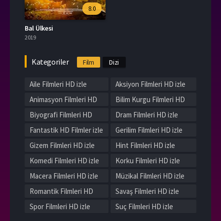
8.0
Bal Ülkesi
2019
Kategoriler
Film
Dizi
Aile Filmleri HD izle
Aksiyon Filmleri HD izle
Animasyon Filmleri HD
Bilim Kurgu Filmleri HD
izle
izle
Biyografi Filmleri HD
Dram Filmleri HD izle
izle
Fantastik HD Filmler izle
Gerilim Filmleri HD izle
Gizem Filmleri HD izle
Hint Filmleri HD izle
Komedi Filmleri HD izle
Korku Filmleri HD izle
Macera Filmleri HD izle
Müzikal Filmleri HD izle
Romantik Filmleri HD
Savaş Filmleri HD izle
izle
Spor Filmleri HD izle
Suç Filmleri HD izle