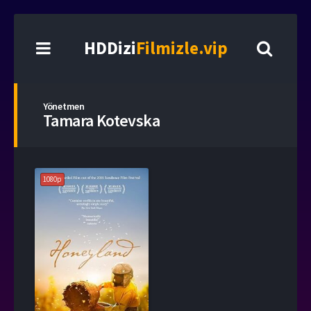
HDDizi
Filmizle.vip
Yönetmen
Tamara Kotevska
1080p