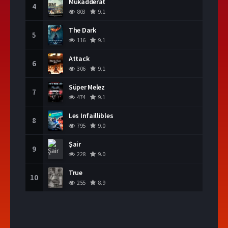
Mukadderat
4
803
9.1
The Dark
5
116
9.1
Attack
6
306
9.1
Süper Melez
7
474
9.1
Les Infaillibles
8
795
9.0
Şair
9
228
9.0
True
10
255
8.9