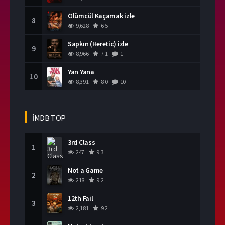
Ölümcül Kaçamak izle
8
9,628
6.5
Sapkın (Heretic) izle
9
8,966
7.1
1
Yan Yana
10
8,391
8.0
10
İMDB TOP
3rd Class
1
247
9.3
Not a Game
2
218
9.2
12th Fail
3
2,181
9.2